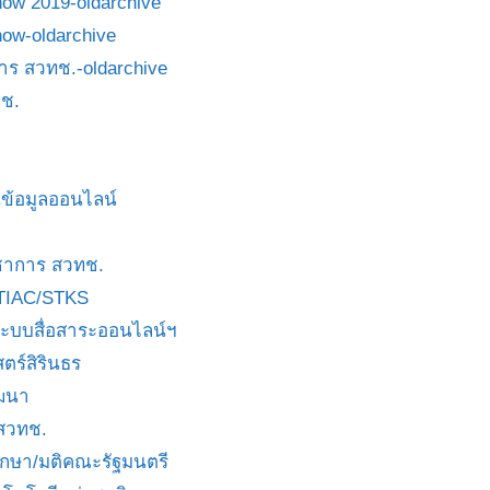
how 2019-oldarchive
how-oldarchive
าร สวทช.-oldarchive
ช.
ข้อมูลออนไลน์
ชาการ สวทช.
TIAC/STKS
ะบบสื่อสาระออนไลน์ฯ
ตร์สิรินธร
ัฒนา
 สวทช.
บกษา/มติคณะรัฐมนตรี