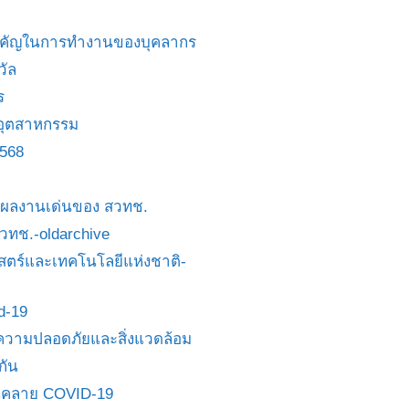
สำคัญในการทำงานของบุคลากร
วัล
ร
อุตสาหกรรม
2568
ย/ผลงานเด่นของ สวทช.
 สวทช.-oldarchive
ตร์และเทคโนโลยีแห่งชาติ-
id-19
วามปลอดภัยและสิ่งแวดล้อม
กัน
นคลาย COVID-19