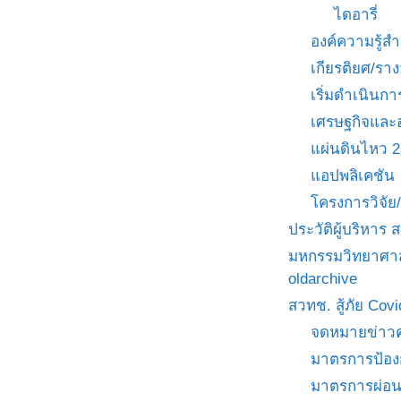
ไดอารี่
องค์ความรู้
เกียรติยศ/ราง
เริ่มดำเนินกา
เศรษฐกิจและ
แผ่นดินไหว 
แอปพลิเคชัน
โครงการวิจั
ประวัติผู้บริหาร
มหกรรมวิทยาศาส
oldarchive
สวทช. สู้ภัย Cov
จดหมายข่าวค
มาตรการป้อง
มาตรการผ่อ