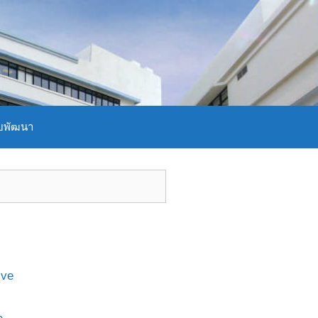
บพัฒนา
ive