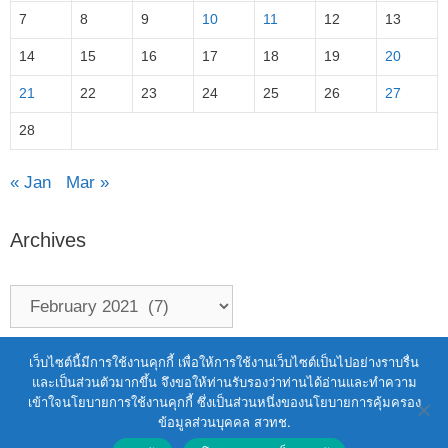
7
8
9
10
11
12
13
14
15
16
17
18
19
20
21
22
23
24
25
26
27
28
« Jan
Mar »
Archives
Terms of Service
|
Personal Data Protection Policy
เว็บไซต์นี้มีการใช้งานคุกกี้ เพื่อให้การใช้งานเว็บไซต์เป็นไปอย่างราบรื่น
และเป็นส่วนตัวมากขึ้น จึงขอให้ท่านรับรองว่าท่านได้อ่านและทำความ
2021 สำนักงานพัฒนาวิทยาศาสตร์และ
เข้าใจนโยบายการใช้งานคุกกี้ ซึ่งเป็นส่วนหนึ่งของนโยบายการคุ้มครอง
เทคโนโลยีแห่งชาติ (สวทช.)
ข้อมูลส่วนบุคคล สวทช.
111 อุทยานวิทยาศาสตร์ประเทศไทย ถนนพหลโยธิน ตำบล