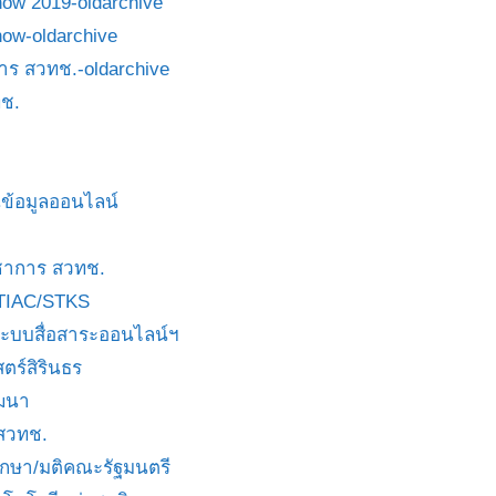
how 2019-oldarchive
how-oldarchive
าร สวทช.-oldarchive
ช.
ข้อมูลออนไลน์
ชาการ สวทช.
TIAC/STKS
ะบบสื่อสาระออนไลน์ฯ
ตร์สิรินธร
ัฒนา
 สวทช.
บกษา/มติคณะรัฐมนตรี