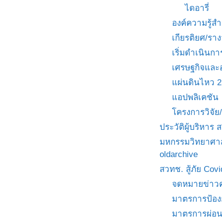
ไดอารี่
องค์ความรู้
เกียรติยศ/ราง
เริ่มดำเนินกา
เศรษฐกิจและ
แผ่นดินไหว 
แอปพลิเคชัน
โครงการวิจั
ประวัติผู้บริหาร
มหกรรมวิทยาศาส
oldarchive
สวทช. สู้ภัย Cov
จดหมายข่าวค
มาตรการป้อง
มาตรการผ่อ