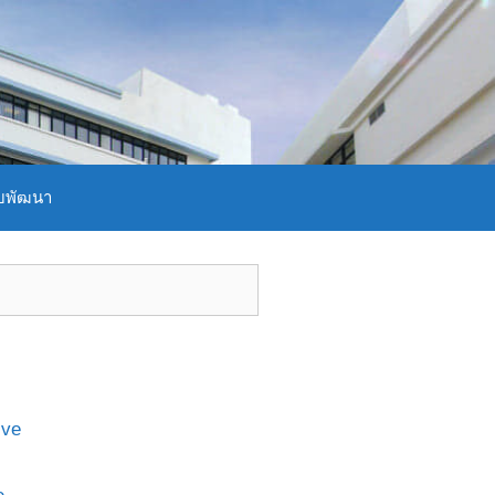
บพัฒนา
ive