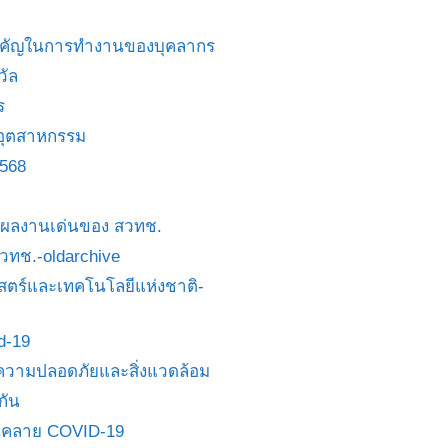
สำคัญในการทำงานของบุคลากร
วัล
ร
อุตสาหกรรม
2568
ย/ผลงานเด่นของ สวทช.
 สวทช.-oldarchive
ตร์และเทคโนโลยีแห่งชาติ-
id-19
วามปลอดภัยและสิ่งแวดล้อม
กัน
นคลาย COVID-19