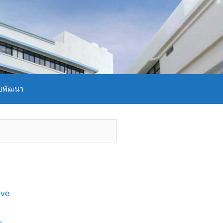
บพัฒนา
ive