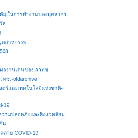
สำคัญในการทำงานของบุคลากร
วัล
ร
อุตสาหกรรม
2568
ย/ผลงานเด่นของ สวทช.
 สวทช.-oldarchive
ตร์และเทคโนโลยีแห่งชาติ-
id-19
วามปลอดภัยและสิ่งแวดล้อม
กัน
นคลาย COVID-19