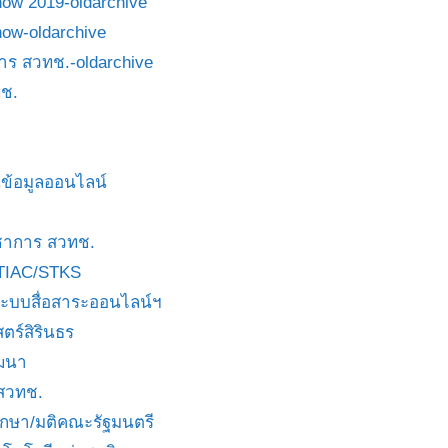
how 2019-oldarchive
how-oldarchive
าร สวทช.-oldarchive
ช.
ข้อมูลออนไลน์
ชาการ สวทช.
TIAC/STKS
ะบบสื่อสาระออนไลน์ฯ
ตร์สิรินธร
ัฒนา
 สวทช.
บกษา/มติคณะรัฐมนตรี