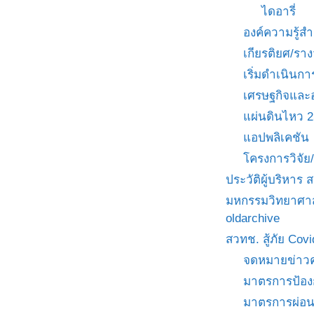
ไดอารี่
องค์ความรู้
เกียรติยศ/ราง
เริ่มดำเนินกา
เศรษฐกิจและ
แผ่นดินไหว 
แอปพลิเคชัน
โครงการวิจั
ประวัติผู้บริหาร
มหกรรมวิทยาศาส
oldarchive
สวทช. สู้ภัย Cov
จดหมายข่าวค
มาตรการป้อง
มาตรการผ่อ