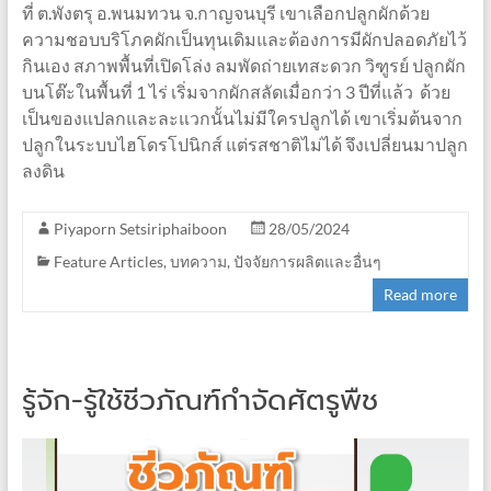
ที่ ต.พังตรุ อ.พนมทวน จ.กาญจนบุรี เขาเลือกปลูกผักด้วย
ความชอบบริโภคผักเป็นทุนเดิมและต้องการมีผักปลอดภัยไว้
กินเอง สภาพพื้นที่เปิดโล่ง ลมพัดถ่ายเทสะดวก วิฑูรย์ ปลูกผัก
บนโต๊ะในพื้นที่ 1 ไร่ เริ่มจากผักสลัดเมื่อกว่า 3 ปีที่แล้ว ด้วย
เป็นของแปลกและละแวกนั้นไม่มีใครปลูกได้ เขาเริ่มต้นจาก
ปลูกในระบบไฮโดรโปนิกส์ แต่รสชาติไม่ได้ จึงเปลี่ยนมาปลูก
ลงดิน
Piyaporn Setsiriphaiboon
28/05/2024
Feature Articles
,
บทความ
,
ปัจจัยการผลิตและอื่นๆ
Read more
รู้จัก-รู้ใช้ชีวภัณฑ์กำจัดศัตรูพืช