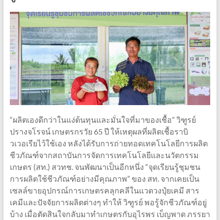
“ผลิตเองดีกว่าในแง่ต้นทุนและมั่นใจที่มาของเชื้อ” วิฑูรย์
ปรางจโรจน์ เกษตรกรวัย 65 ปี ให้เหตุผลที่ผลิตเชื้อราบิ
วเวอเรียไว้ใช้เอง หลังได้รับการถ่ายทอดเทคโนโลยีการผลิต
ชีวภัณฑ์จากสถาบันการจัดการเทคโนโลยีและนวัตกรรม
เกษตร (สท.) สวทช. จนพัฒนาเป็นอีกหนึ่ง “จุดเรียนรู้ชุมชน
การผลิตใช้ชีวภัณฑ์อย่างมีคุณภาพ” ของ สท. จากเคยเป็น
เซลล์ขายอุปกรณ์การเกษตรคลุกคลีในแวดวงปุ๋ยเคมี สาร
เคมีและปัจจัยการผลิตต่างๆ ทำให้ วิฑูรย์ พอรู้จักชีวภัณฑ์อยู่
บ้าง เมื่อตัดสินใจกลับมาทำเกษตรกับอุไรพร เบ็ญพาด ภรรยา