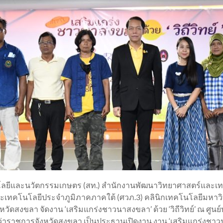
โนโลยีและนวัตกรรมเกษตร (สท.) สำนักงานพัฒนาวิทยาศาสตร์และเทค
ะเทคโนโลยีประจำภูมิภาคภาคใต้ (ศวภ.3) คลินิกเทคโนโลยีมหาว
งหวัดสงขลา จัดงาน ‘เสริมแกร่งชาวนาสงขลา’ ด้วย ‘วิถีวิทย์’ ณ ศูนย
ู้ว่าราชการจังหวัดสงขลา เป็นประธานเปิดงาน งาน ‘เสริมแกร่งชาวนาส