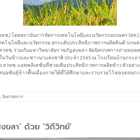
ทช.) โดยสถาบันการจัดการเทคโนโลยีและนวัตกรรมเกษตร (สท.) 
ทคโนโลยีและนวัตกรรม ยกระดับประสิทธิภาพการผลิตสินค้าเกษตรใน
สท./สวทช. ร่วมกับมหาวิทยาลัยราชภัฎสงขลา จัดนิทรรศการถ่ายท
องในวันข้าวและชาวนาแห่งชาติ ประจำ 2565 ณ โรงเรียนบ้านกระอ
ย สวทช. แอพพลิเคชั่นที่ช่วยเพิ่มประสิทธิภาพการผลิตข้าว ตัวอย่างก
อพันธุ์ข้าวพื้นเมืองภาคใต้ที่ได้ศึกษาและรวบรวมไว้ ตลอดจนการทำ
ม
,
นิทรรศการ
ขลา’ ด้วย ‘วิถีวิทย์’