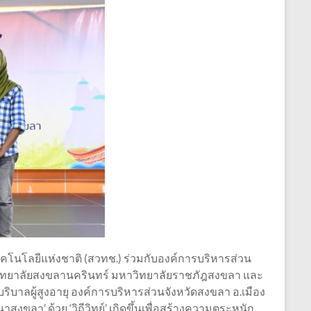
โนโลยีแห่งชาติ (สวทช.) ร่วมกับองค์การบริหารส่วน
ิทยาลัยสงขลานครินทร์ มหาวิทยาลัยราชภัฎสงขลา และ
์บริบาลผู้สูงอายุ องค์การบริหารส่วนจังหวัดสงขลา อ.เมือง
งขลา’ ด้วย ‘วิถีวิทย์’ เกิดขึ้นเพื่อสร้างความตระหนัก