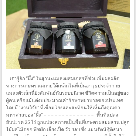
เรารู้จัก “ผึ้ง” ในฐานะแมลงผสมเกสรที่ช่วยเพิ่มผลผลิต
ทางการเกษตร แต่ภายใต้เหล็กไนที่เป็นอาวุธประจำกาย
แมลงตัวเล็กนี้ยังสัมพันธ์กับระบบนิเวศ ชีวิตความเป็นอยู่ของ
ผู้คน หรือแม้แต่งบประมาณค่ารักษาพยาบาลของประเทศ
โดยมี “งานวิจัย” ที่เชื่อมโยงและสะท้อนให้เห็นถึงคุณค่า
มหาศาลของ “ผึ้ง” – – – – – – – – – – – – – – พื้นที่แปลง
สับปะรด 25 ไร่ ถูกแปลงสภาพเป็นพื้นที่เกษตรผสมผสาน ปลูก
ไม้ผลไม้ดอก พืชผัก เลี้ยงเป็ด วัว ฯลฯ ซึ่ง แมนรัตน์ ฐิติธนา