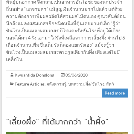
พันธุ์บนอากาศ จึงกลายเป็นอาหารอันโอชะของนกประจำ
ถิ่นอย่าง “นกจาบคา” แม้สูญเงินจำนวนมากไปแล้ว แต่ด้วย
ความต้องการเพิ่มผลผลิตให้สวนผลไม้ตนเอง คุณวสันต์ย้อน
นึกถึงแมลงผสมเกสรอีกชนิดหนึ่งที่คุ้นเคยมาแต่เด็ก “รู้ว่า
ชันโรงเป็นแมลงผสมเกสร ก็ไปแคะรังชันโรงที่อยู่ใต้เตียง
นอนได้มา 4 รัง เอามาใส่รังที่เหลือจากการเลี้ยงผึ้ง ผ่านไป 6
เดือนจำนวนเพิ่มขึ้นเต็มรัง ก็ลองแยกรังเอง” แม้จะรู้ว่า
ชันโรงเป็นแมลงผสมเกสรตระกูลเดียวกับผึ้ง เพียงแต่ไม่มี
เหล็กไน
Kwuantida Donglong
05/06/2020
Feature Articles
,
คลังความรู้
,
บทความ
,
ผึ้ง/ชันโรง
,
สัตว์
Read more
“เลี้ยงผึ้ง” ที่ได้มากกว่า “น้ำผึ้ง”