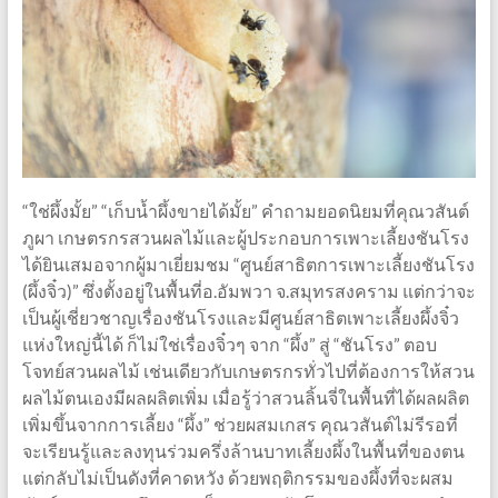
“ใช่ผึ้งมั้ย” “เก็บน้ำผึ้งขายได้มั้ย” คำถามยอดนิยมที่คุณวสันต์
ภูผา เกษตรกรสวนผลไม้และผู้ประกอบการเพาะเลี้ยงชันโรง
ได้ยินเสมอจากผู้มาเยี่ยมชม “ศูนย์สาธิตการเพาะเลี้ยงชันโรง
(ผึ้งจิ๋ว)” ซึ่งตั้งอยู่ในพื้นที่อ.อัมพวา จ.สมุทรสงคราม แต่กว่าจะ
เป็นผู้เชี่ยวชาญเรื่องชันโรงและมีศูนย์สาธิตเพาะเลี้ยงผึ้งจิ๋ว
แห่งใหญ่นี้ได้ ก็ไม่ใช่เรื่องจิ๋วๆ จาก “ผึ้ง” สู่ “ชันโรง” ตอบ
โจทย์สวนผลไม้ เช่นเดียวกับเกษตรกรทั่วไปที่ต้องการให้สวน
ผลไม้ตนเองมีผลผลิตเพิ่ม เมื่อรู้ว่าสวนลิ้นจี่ในพื้นที่ได้ผลผลิต
เพิ่มขึ้นจากการเลี้ยง “ผึ้ง” ช่วยผสมเกสร คุณวสันต์ไม่รีรอที่
จะเรียนรู้และลงทุนร่วมครึ่งล้านบาทเลี้ยงผึ้งในพื้นที่ของตน
แต่กลับไม่เป็นดังที่คาดหวัง ด้วยพฤติกรรมของผึ้งที่จะผสม