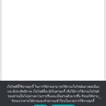
เว็บไซต์นี้ใช้งานคุกกี้ ในการใช้งานสามารถใช้งานเว็บไซต์อย่างต่อเนื่อง
และมีประสิทธิภาพ เว็บไซต์นี้จะมีเก็บค่าคุกกี้ เพื่อให้การใช้งานเว็บไซต์
ของท่านเป็นไปอย่างความราบรื่นและเป็นส่วนตัวมากขึ้น จึงขอให้ท่าน
รับรองว่าท่านได้อ่านและทำความเข้าใจนโยบายการใช้งานคุกกี้
Copyright © 2026
สถาบันการจัดการเทคโนโลยีและนวัตกรรมเกษตร
. All rights
reserved. Theme
Spacious
by ThemeGrill. Powered by:
WordPress
.