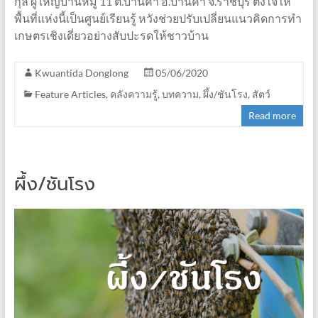
กุล ผู้ใหญ่บ้านหมู่ 11 ต.บ้านคา อ.บ้านคา จ.ราชบุรี ตั้งใจให้
พื้นที่แห่งนี้เป็นศูนย์เรียนรู้ หวังช่วยปรับเปลี่ยนแนวคิดการทำ
เกษตรเชิงเดี่ยวอย่างสับปะรดให้ชาวบ้าน
Kwuantida Donglong
05/06/2020
Feature Articles
,
คลังความรู้
,
บทความ
,
ผึ้ง/ชันโรง
,
สัตว์
Read more
ผึ้ง/ชันโรง