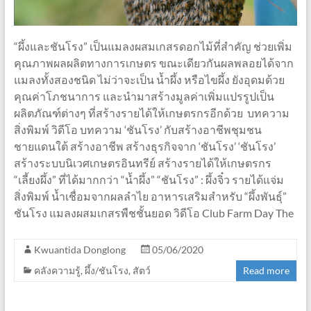
“ผึ้งและชันโรง” เป็นแมลงผสมเกสรดอกไม้ที่สำคัญ ช่วยเพิ่ม
คุณภาพผลผลิตทางการเกษตร ขณะเดียวกันผลพลอยได้จาก
แมลงทั้งสองชนิด ไม่ว่าจะเป็น น้ำผึ้ง หรือไขผึ้ง ยังอุดมด้วย
คุณค่าโภชนาการ และนำมาสร้างมูลค่าเพิ่มแปรรูปเป็น
ผลิตภัณฑ์ต่างๆ ที่สร้างรายได้ให้เกษตรกรอีกด้วย บทความ
สิ่งพิมพ์ วิดีโอ บทความ ‘ชันโรง’ กับสร้างอาชีพชุมชน
ชายแดนใต้ สร้างอาชีพ สร้างธุรกิจจาก ‘ชันโรง’ ‘ชันโรง’
สร้างระบบนิเวศเกษตรอินทรีย์ สร้างรายได้ให้เกษตรกร
“เลี้ยงผึ้ง” ที่ได้มากกว่า “น้ำผึ้ง” “ชันโรง” : ผึ้งจิ๋ว รายได้แจ่ม
สิ่งพิมพ์ น้ำเชื่อมจากผลลำไย อาหารเสริมสำหรับ “ผึ้งพันธุ์”
ชันโรง แมลงผสมเกสรพืชชั้นยอด วิดีโอ Club Farm Day The
Kwuantida Donglong
05/06/2020
คลังความรู้
,
ผึ้ง/ชันโรง
,
สัตว์
Read more