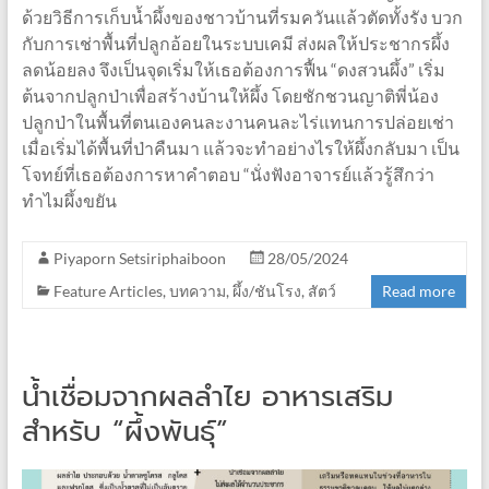
ด้วยวิธีการเก็บน้ำผึ้งของชาวบ้านที่รมควันแล้วตัดทั้งรัง บวก
กับการเช่าพื้นที่ปลูกอ้อยในระบบเคมี ส่งผลให้ประชากรผึ้ง
ลดน้อยลง จึงเป็นจุดเริ่มให้เธอต้องการฟื้น “ดงสวนผึ้ง” เริ่ม
ต้นจากปลูกป่าเพื่อสร้างบ้านให้ผึ้ง โดยชักชวนญาติพี่น้อง
ปลูกป่าในพื้นที่ตนเองคนละงานคนละไร่แทนการปล่อยเช่า
เมื่อเริ่มได้พื้นที่ป่าคืนมา แล้วจะทำอย่างไรให้ผึ้งกลับมา เป็น
โจทย์ที่เธอต้องการหาคำตอบ “นั่งฟังอาจารย์แล้วรู้สึกว่า
ทำไมผึ้งขยัน
Piyaporn Setsiriphaiboon
28/05/2024
Feature Articles
,
บทความ
,
ผึ้ง/ชันโรง
,
สัตว์
Read more
น้ำเชื่อมจากผลลำไย อาหารเสริม
สำหรับ “ผึ้งพันธุ์”