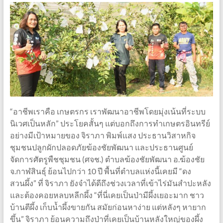
“อาชีพเราคือ เกษตรกร เราพัฒนาอาชีพโดยมุ่งเน้นที่ระบบ
นิเวศเป็นหลัก” ประโยคสั้นๆ แต่บอกถึงการทำเกษตรอินทรีย์
อย่างมีเป้าหมายของ จิราภา พิมพ์แสง ประธานวิสาหกิจ
ชุมชนปลูกผักปลอดภัยฆ้องชัยพัฒนา และประธานศูนย์
จัดการศัตรูพืชชุมชน (ศจช.) ตำบลฆ้องชัยพัฒนา อ.ฆ้องชัย
จ.กาฬสินธุ์ ย้อนไปกว่า 10 ปี พื้นที่ตำบลแห่งนี้เคยมี “ดง
สวนผึ้ง” ที่ จิราภา ยังจำได้ดีถึงช่วงเวลาที่เข้าไร่มันสำปะหลัง
และต้องคอยหลบหลีกผึ้ง “ที่นี่เคยเป็นป่ามีผึ้งเยอะมาก ชาว
บ้านตีผึ้ง เก็บน้ำผึ้งขายกัน สมัยก่อนหาง่าย แต่หลังๆ หายาก
ขึ้น” จิราภา ย้อนความถึงป่าที่เคยเป็นบ้านหลังใหญ่ของผึ้ง