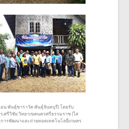
พันธุ์ซาราวัค พันธุ์จันทบุรี) โดยรับ
ร.ศรีวิชัย วิทยาเขตนครศรีธรรมราช (ไส
) เพื่อการพัฒนาและถ่ายทอดเทคโนโลยีเกษตร