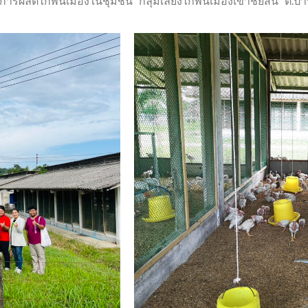
รู้การผลิตไก่พื้นเมืองในชุมชน “กลุ่มเลี้ยงไก่พื้นเมืองเขาชัยสน” ต.ป