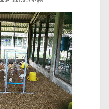
่าบอนต่ำ อ.ป่าบอน จ.พัทลุงง