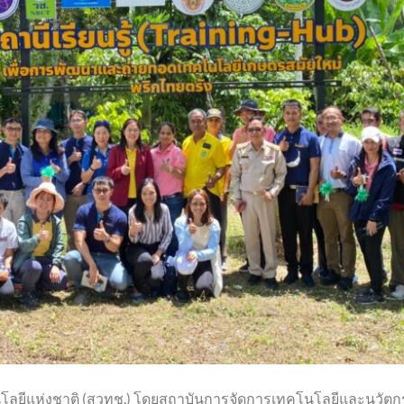
โลยีแห่งชาติ (สวทช.) โดยสถาบันการจัดการเทคโนโลยีและนวัตก