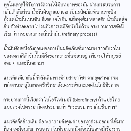
ทุกโมเลกุลได้รับการจัดวางให้มีบทบาทของมัน ผ่านกระบวนการ
กลั่นลำดับส่วน น้ำมันดิบถูกแยกออกเป็นผลิตภัณฑ์นานาชนิด
ตั้งแต่น้ำมันเบนซิน ดีเซล เคโรซีน แก๊สหุงต้ม พลาสติก น้ำมันหล่อ
ลื่น ตัวทำละลาย ไปจนถึงสารเคมีอีกนับไม่ถ้วน กระบวนการสกัดนี้
เรียกว่า กระบวนการกลั่นน้ำมัน (refinery process)
น้ำมันดิบหนึ่งถังถูกแยกออกเป็นผลิตภัณฑ์มากมาย ราวกับว่าใน
ของเหลวสีดำข้นนั้นมีสิ่งของหลายชิ้นซ่อนอยู่ เพียงรอให้มนุษย์
ค่อย ๆ แยกมันออกมา
แนวคิดเดียวกันนี้กำลังเดินทางข้ามสาขาวิชา จากอุตสาหกรรม
พลังงานมาสู่โลกของชีววิทยาสังเคราะห์และเทคโนโลยีชีวภาพ
กระบวนการนี้เรียกว่า ไบโอรีไฟเนอรี (biorefinery) ถ้าแปลไทย
แบบตรงไปตรงมาก็คงประมาณว่า “กระบวนการกลั่นชีวภาพ”
แนวคิดก็คล้ายเดิม คือ พยายามดึงคุณค่าของทุกส่วนออกมาให้มาก
ที่สุด เหมือนกับการบอกว่า ในชีวมวลหนึ่งก้อนนั้นอาจมีเรื่องราว