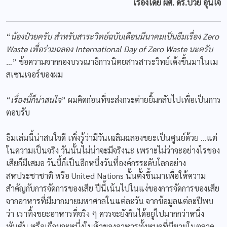
เรื่องโดย ผศ. ดร.ป๋วย อุ่นใจ
“
น้องป๋วยครับ สำหรับสาระวิทย์ฉบับเดือนมีนาคมเป็นธีมเรื่อง
Zero
Waste เพื่อร่วมฉลอง International Day of Zero Waste นะครับ
…
” ข้อความจากกองบรรณาธิการนิตยสารสาระวิทย์เด้งขึ้นมาในเม
สเซนเจอร์ของผม
“
เรื่องนี้ก็น่าสนใจ
” ผมคิดก่อนที่จะส่งกระต่ายยิ้มกลับไปเพื่อเป็นการ
ตอบรับ
ธีมเล่มนี้น่าสนใจดี เพิ่งรู้ว่ามีวันเฉลิมฉลองขยะเป็นศูนย์ด้วย …แต่
ในความเป็นจริง วันนั้นไม่น่าจะมีจริงนะ เพราะไม่ว่าจะอย่างไรของ
เสียก็มีเสมอ วันนี้ก็เป็นอีกหนึ่งวันที่องค์กรระดับโลกอย่าง
สหประชาชาติ หรือ United Nations นั้นตั้งขึ้นมาเพื่อให้ความ
สำคัญกับการจัดการของเสีย ปีนี้เน้นไปในแง่ของการจัดการของเสีย
จากอาหารที่มีมากมายมหาศาลในแต่ละวัน จากข้อมูลแต่ละปีพบ
ว่า เราทิ้งขยะอาหารที่จริง ๆ ควรจะยังกินได้อยู่ไปมากกว่าหนึ่ง
พันตัน หรือเกือบจะหนึ่งในห้าของอาหารทั้งหมดที่มีขายในตลาด