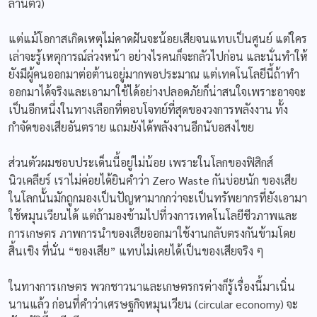
ล้านตัว)
แต่แม้โอกาสเกิดเหตุไม่คาดฝันจะน้อยเสียจนแทบเป็นศูนย์ แต่ใคร
เล่าจะรู้เหตุการณ์ล่วงหน้า อย่างไรคนก็จะกลัวไปก่อน และนั่นทำให้
ยังมีผู้คนออกมาต่อต้านอยู่มากพอประมาณ แต่เทคโนโลยีนี้ถ้าทำ
ออกมาได้จริงและเอามาใช้ได้อย่างปลอดภัยก็น่าสนใจเพราะอาจจะ
เป็นอีกหนึ่งในทางเลือกที่ตอบโจทย์ที่สุดของวงการพลังงาน ทั้ง
กำจัดของเสียอันตราย แถมยังได้พลังงานอีกนับอสงไขย
ส่วนตัวผมชอบประเด็นนี้อยู่ไม่น้อย เพราะในโลกของฟิสิกส์
นิวเคลียร์ เราไม่ค่อยได้ยินคำว่า Zero Waste กันบ่อยนัก ของเสีย
ในโลกนั้นมักถูกมองเป็นปัญหามากกว่าจะเป็นทรัพยากรที่ยังเอามา
ใช้หมุนเวียนได้ แต่ถ้ามองข้ามไปที่วงการเทคโนโลยีชีวภาพและ
การเกษตร ภาพการนำของเสียออกมาใช้งานกลับตรงกันข้ามโดย
สิ้นเชิง ที่นั่น “ของเสีย” แทบไม่เคยได้เป็นของเสียจริง ๆ
ในทางการเกษตร พวกชาวนาและเกษตรกรต่างก็รู้เรื่องนี้มาเนิ่น
นานแล้ว ก่อนที่คำว่าเศรษฐกิจหมุนเวียน (circular economy) จะ