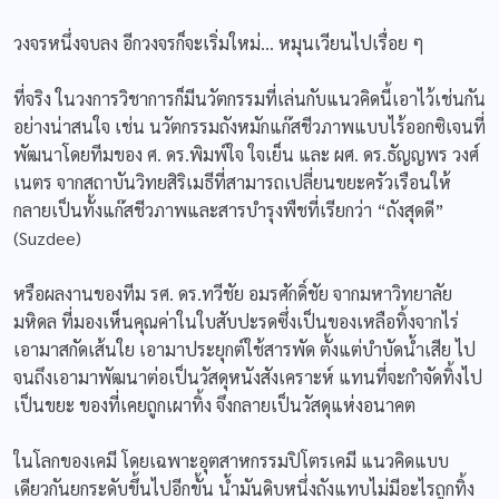
วงจรหนึ่งจบลง อีกวงจรก็จะเริ่มใหม่… หมุนเวียนไปเรื่อย ๆ
ที่จริง ในวงการวิชาการก็มีนวัตกรรมที่เล่นกับแนวคิดนี้เอาไว้เช่นกัน
อย่างน่าสนใจ เช่น นวัตกรรมถังหมักแก๊สชีวภาพแบบไร้ออกซิเจนที่
พัฒนาโดยทีมของ ศ. ดร.พิมพ์ใจ ใจเย็น และ ผศ. ดร.ธัญญพร วงศ์
เนตร จากสถาบันวิทยสิริเมธีที่สามารถเปลี่ยนขยะครัวเรือนให้
กลายเป็นทั้งแก๊สชีวภาพและสารบำรุงพืชที่เรียกว่า “ถังสุดดี”
(Suzdee)
หรือผลงานของทีม รศ. ดร.ทวีชัย อมรศักดิ์ชัย จากมหาวิทยาลัย
มหิดล ที่มองเห็นคุณค่าในใบสับปะรดซึ่งเป็นของเหลือทิ้งจากไร่
เอามาสกัดเส้นใย เอามาประยุกต์ใช้สารพัด ตั้งแต่บำบัดน้ำเสีย ไป
จนถึงเอามาพัฒนาต่อเป็นวัสดุหนังสังเคราะห์ แทนที่จะกำจัดทิ้งไป
เป็นขยะ ของที่เคยถูกเผาทิ้ง จึงกลายเป็นวัสดุแห่งอนาคต
ในโลกของเคมี โดยเฉพาะอุตสาหกรรมปิโตรเคมี แนวคิดแบบ
เดียวกันยกระดับขึ้นไปอีกขั้น น้ำมันดิบหนึ่งถังแทบไม่มีอะไรถูกทิ้ง