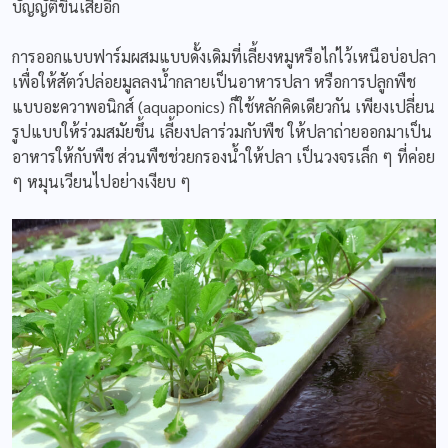
บัญญัติขึ้นเสียอีก
การออกแบบฟาร์มผสมแบบดั้งเดิมที่เลี้ยงหมูหรือไก่ไว้เหนือบ่อปลา
เพื่อให้สัตว์ปล่อยมูลลงน้ำกลายเป็นอาหารปลา หรือการปลูกพืช
แบบอะควาพอนิกส์ (aquaponics) ก็ใช้หลักคิดเดียวกัน เพียงเปลี่ยน
รูปแบบให้ร่วมสมัยขึ้น เลี้ยงปลาร่วมกับพืช ให้ปลาถ่ายออกมาเป็น
อาหารให้กับพืช ส่วนพืชช่วยกรองน้ำให้ปลา เป็นวงจรเล็ก ๆ ที่ค่อย
ๆ หมุนเวียนไปอย่างเงียบ ๆ