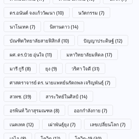
ดร.อนันต์ จงแก้ววัฒนา
(10)
นวัตกรรม
(7)
นาโนเทค
(7)
นิทานดาว
(14)
บัณฑิตวิทยาลัยสายฟิสิกส์
(10)
ปัญญาประดิษฐ์
(12)
ผศ. ดร.ป๋วย อุ่นใจ
(11)
มหาวิทยาลัยมหิดล
(17)
มารี กูรี
(8)
ยุง
(9)
วริศา ใจดี
(31)
ศาสตราจารย์ ดร. นายแพทย์นรัตถพล เจริญพันธุ์
(7)
สวทช.
(39)
สาระวิทย์ในศิลป์
(14)
อรพินท์ วิภาสุรมณฑล
(8)
ออกกำลังกาย
(7)
เนคเทค
(12)
เผ่าพันธุ์ยุง
(7)
เลขเปลี่ยนโลก
(7)
เอไอ
(8)
โควิด
(12)
โควิด-19
(30)