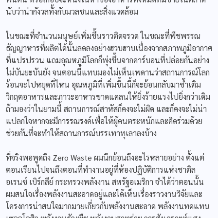
นับว่าน่ากังวลทั้งกับมวลชนและสิ่งแวดล้อม
ในขณะที่จำนวนมนุษย์เพิ่มขึ้นราวติดจรวด ในขณะที่พืชพรรณ
ธัญญาหารที่ผลิตได้นั้นลดลงอย่างฮวบฮาบเนื่องจากสภาพภูมิอากาศ
ที่แปรปรวน แถมอุณหภูมิโลกก็พุ่งขึ้นจากคาร์บอนที่ปล่อยกันอย่าง
ไม่บันยะบันยัง จนตอนนี้แทบมองไม่เห็นเพดานว่าสถานการณ์โลก
ร้อนจะไปหยุดที่ไหน อุณหภูมิที่เพิ่มขึ้นนี้ก็จะย้อนกลับมาซ้ำเติม
วิกฤตอาหารและภาวะอาหารขาดแคลนให้ยิ่งร้ายแรงไปยิ่งกว่าเดิม
ถ้ามองว่าในยามนี้ สถานการณ์สาหัสก็คงจะไม่ผิด และก็คงจะไม่น่า
แปลกใจหากจะมีการรณรงค์เพื่อให้ผู้คนตระหนักและคิดร่วมด้วย
ช่วยกันที่จะทำให้สถานการณ์บรรเทาทุเลาลงบ้าง
ที่จริงพอพูดถึง Zero Waste ผมนึกย้อนถึงอะไรหลายอย่าง ตั้งแต่
ตอนเรียนไปจนถึงตอนที่ทำงานอยู่ที่ห้องปฏิบัติการแห่งชาติล
อเรนซ์ เบิร์กลีย์ กระทรวงพลังงาน สหรัฐอเมริกา จำได้ว่าตอนนั้น
ผมสนใจเรื่องพลังงานสะอาดอยู่และได้เห็นเรื่องราวงานวิจัยและ
โครงการน่าสนใจมากมายเกี่ยวกับพลังงานสะอาด พลังงานทดแทน