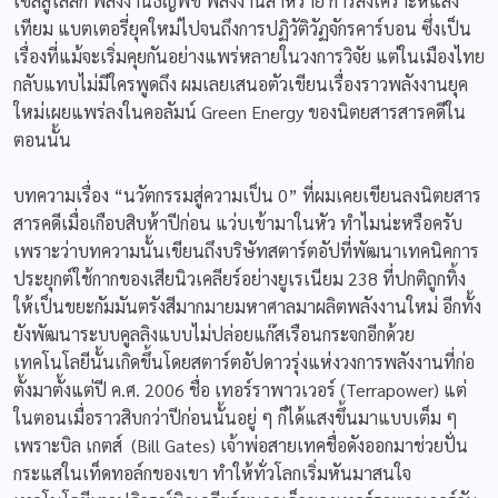
เซลลูโลสิก พลังงานธัญพืช พลังงานสาหร่าย การสังเคราะห์แสง
เทียม แบตเตอรี่ยุคใหม่ไปจนถึงการปฏิวัติวัฏจักรคาร์บอน ซึ่งเป็น
เรื่องที่แม้จะเริ่มคุยกันอย่างแพร่หลายในวงการวิจัย แต่ในเมืองไทย
กลับแทบไม่มีใครพูดถึง ผมเลยเสนอตัวเขียนเรื่องราวพลังงานยุค
ใหม่เผยแพร่ลงในคอลัมน์ Green Energy ของนิตยสารสารคดีใน
ตอนนั้น
บทความเรื่อง “นวัตกรรมสู่ความเป็น 0” ที่ผมเคยเขียนลงนิตยสาร
สารคดีเมื่อเกือบสิบห้าปีก่อน แว่บเข้ามาในหัว ทำไมน่ะหรือครับ
เพราะว่าบทความนั้นเขียนถึงบริษัทสตาร์ตอัปที่พัฒนาเทคนิคการ
ประยุกต์ใช้กากของเสียนิวเคลียร์อย่างยูเรเนียม 238 ที่ปกติถูกทิ้ง
ให้เป็นขยะกัมมันตรังสีมากมายมหาศาลมาผลิตพลังงานใหม่ อีกทั้ง
ยังพัฒนาระบบคูลลิงแบบไม่ปล่อยแก๊สเรือนกระจกอีกด้วย
เทคโนโลยีนั้นเกิดขึ้นโดยสตาร์ตอัปดาวรุ่งแห่งวงการพลังงานที่ก่อ
ตั้งมาตั้งแต่ปี ค.ศ. 2006 ชื่อ เทอร์ราพาวเวอร์ (Terrapower) แต่
ในตอนเมื่อราวสิบกว่าปีก่อนนั้นอยู่ ๆ ก็ได้แสงขึ้นมาแบบเต็ม ๆ
เพราะบิล เกตส์ (Bill Gates) เจ้าพ่อสายเทคชื่อดังออกมาช่วยปั่น
กระแสในเท็ดทอล์กของเขา ทำให้ทั่วโลกเริ่มหันมาสนใจ