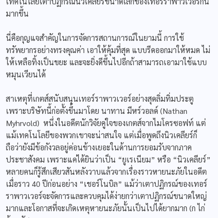
เทคโนโลยีเตาปฏิกรณ์นิวเคลียร์ขนาดเล็กของเทอร์ราพาวเวอร์กัน
มากขึ้น
นี่คือกุญแจสำคัญในการจัดการสถานการณ์ในยามนี้ การใช้
ทรัพยากรอย่างทรงคุณค่า เอาให้คุ้มที่สุด แบบรีดออกมาให้หมด ไม่
ให้เหลือทิ้งเป็นขยะ และจะยิ่งดีขึ้นไปอีกถ้าสามารถเอามาใช้แบบ
หมุนเวียนได้
สาเหตุที่เกตส์สนับสนุนเทอร์ราพาวเวอร์อย่างสุดลิ่มทิ่มประตู
เพราะบริษัทนี้ก่อตั้งขึ้นมาโดย นาทาน มีหร์วอลด์ (Nathan
Myhrvold) หนึ่งในอดีตนักวิจัยคู่ใจของเกตส์จากไมโครซอฟท์ แต่
แม้เทคโนโลยีของพวกเขาจะน่าสนใจ แต่เมื่อพูดถึงนิวเคลียร์ก็
ถือว่ายังมีข้อกังวลอยู่ค่อนข้างเยอะในด้านการยอมรับจากภาค
ประชาสังคม เพราะแค่ได้ยินว่าเป็น “ยูเรเนียม” หรือ “นิวเคลียร์”
หลายคนก็รู้สึกเสียวสันหลังวาบแล้วจากเรื่องราวหายนะภัยในอดีต
เมื่อราว 40 ปีก่อนอย่าง “เชอร์โนบิล” แม้ว่าเตาปฏิกรณ์ของเทอร์
ราพาวเวอร์จะจัดการและควบคุมได้ง่ายกว่าเตาปฏิกรณ์ขนาดใหญ่
มากและโอกาสที่จะเกิดเหตุหายนะภัยนั้นเป็นไปได้ยากมาก (ก ไก่