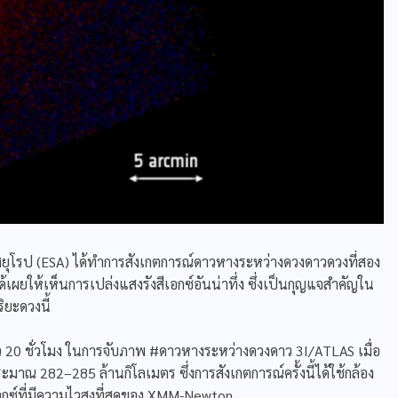
ุโรป (ESA) ได้ทำการสังเกตการณ์ดาวหางระหว่างดวงดาวดวงที่สอง
ด้เผยให้เห็นการเปล่งแสงรังสีเอกซ์อันน่าทึ่ง ซึ่งเป็นกุญแจสำคัญใน
ยะดวงนี้
 20 ชั่วโมง ในการจับภาพ #ดาวหางระหว่างดวงดาว 3I/ATLAS เมื่อ
มาณ 282–285 ล้านกิโลเมตร ซึ่งการสังเกตการณ์ครั้งนี้ได้ใช้กล้อง
อกซ์ที่มีความไวสูงที่สุดของ XMM-Newton