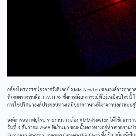
กล้องโทรทรรศน์อวกาศรังสีเอกซ์ XMM-Newton ขององค์การอวกาศย
ที่เคยตรวจพบคือ 3I/ATLAS ซึ่งการสังเกตการณ์ที่ไม่เหมือนใครนี้ ไ
การไขปริศนาองค์ประกอบทางเคมีของดาวหางที่มาจากนอกระบบสุริ
องค์การอวกาศยุโรป รายงานว่า กล้อง XMM-Newton ได้ใช้เวลาราว
วันที่ 3 ธันวาคม 2568 ที่ผ่านมา ขณะนั้นดาวหางอยู่ห่างจากยานประ
European Photon Imaging Camera (EPIC)-pn ซึ่งเป็นกล้องรังสีเ