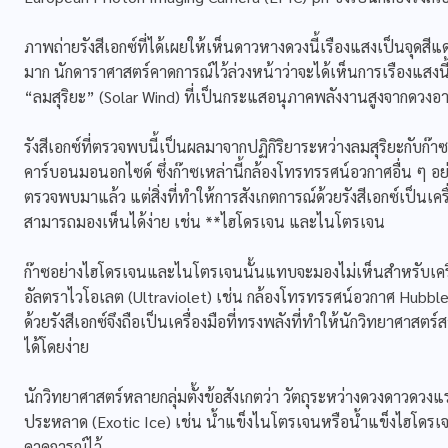
ภาพถ่ายรังสีเอกซ์ที่ได้เผยให้เห็นดาวหางดวงนี้เรืองแสงเป็นจุดสีแดงส
มาก นักดาราศาสตร์คาดการณ์ไว้ล่วงหน้าว่าจะได้เห็นการเรืองแสงน
“ลมสุริยะ” (Solar Wind) ที่เป็นกระแสอนุภาคพลังงานสูงจากดวงอา
รังสีเอกซ์ที่ตรวจพบนี้เป็นผลมาจากปฏิกิริยาระหว่างลมสุริยะกับก๊
คาร์บอนมอนอกไซด์ ซึ่งก๊าซเหล่านี้กล้องโทรทรรศน์อวกาศอื่น ๆ
ตรวจพบมาแล้ว แต่สิ่งที่ทำให้การสังเกตการณ์ด้วยรังสีเอกซ์เป็นเครื
สามารถมองเห็นได้ง่าย เช่น **ไฮโดรเจน และไนโตรเจน
ก๊าซอย่างไฮโดรเจนและไนโตรเจนนั้นแทบจะมองไม่เห็นสำหรับเครื่อง
อัลตราไวโอเลต (Ultraviolet) เช่น กล้องโทรทรรศน์อวกาศ Hubbl
ด้วยรังสีเอกซ์จึงถือเป็นเครื่องมือที่ทรงพลังที่ทำให้นักวิทยาศาสต
ได้โดยง่าย
นักวิทยาศาสตร์หลายกลุ่มตั้งข้อสังเกตว่า วัตถุระหว่างดวงดาวด
ประหลาด (Exotic Ice) เช่น น้ำแข็งไนโตรเจนหรือน้ำแข็งไฮโดรเจน เ
คาดการณ์ไว้