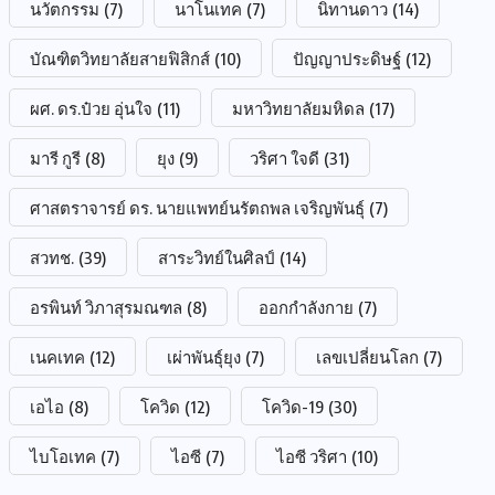
นวัตกรรม
(7)
นาโนเทค
(7)
นิทานดาว
(14)
บัณฑิตวิทยาลัยสายฟิสิกส์
(10)
ปัญญาประดิษฐ์
(12)
ผศ. ดร.ป๋วย อุ่นใจ
(11)
มหาวิทยาลัยมหิดล
(17)
มารี กูรี
(8)
ยุง
(9)
วริศา ใจดี
(31)
ศาสตราจารย์ ดร. นายแพทย์นรัตถพล เจริญพันธุ์
(7)
สวทช.
(39)
สาระวิทย์ในศิลป์
(14)
อรพินท์ วิภาสุรมณฑล
(8)
ออกกำลังกาย
(7)
เนคเทค
(12)
เผ่าพันธุ์ยุง
(7)
เลขเปลี่ยนโลก
(7)
เอไอ
(8)
โควิด
(12)
โควิด-19
(30)
ไบโอเทค
(7)
ไอซี
(7)
ไอซี วริศา
(10)