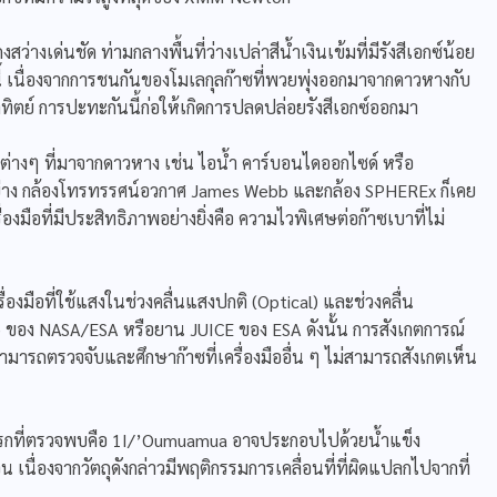
ว่างเด่นชัด ท่ามกลางพื้นที่ว่างเปล่าสีน้ำเงินเข้มที่มีรังสีเอกซ์น้อย
ี้ เนื่องจากการชนกันของโมเลกุลก๊าซที่พวยพุ่งออกมาจากดาวหางกับ
ทิตย์ การปะทะกันนี้ก่อให้เกิดการปลดปล่อยรังสีเอกซ์ออกมา
าซต่างๆ ที่มาจากดาวหาง เช่น ไอน้ำ คาร์บอนไดออกไซด์ หรือ
 อย่าง กล้องโทรทรรศน์อวกาศ James Webb และกล้อง SPHEREx ก็เคย
่องมือที่มีประสิทธิภาพอย่างยิ่งคือ ความไวพิเศษต่อก๊าซเบาที่ไม่
มือที่ใช้แสงในช่วงคลื่นแสงปกติ (Optical) และช่วงคลื่น
e ของ NASA/ESA หรือยาน JUICE ของ ESA ดังนั้น การสังเกตการณ์
ร์สามารถตรวจจับและศึกษาก๊าซที่เครื่องมืออื่น ๆ ไม่สามารถสังเกตเห็น
วงแรกที่ตรวจพบคือ 1I/’Oumuamua อาจประกอบไปด้วยน้ำแข็ง
นื่องจากวัตถุดังกล่าวมีพฤติกรรมการเคลื่อนที่ที่ผิดแปลกไปจากที่