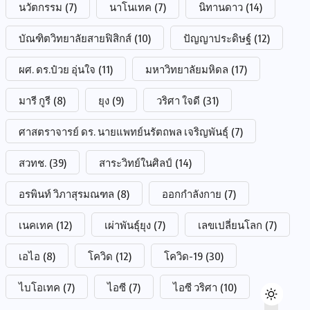
นวัตกรรม
(7)
นาโนเทค
(7)
นิทานดาว
(14)
บัณฑิตวิทยาลัยสายฟิสิกส์
(10)
ปัญญาประดิษฐ์
(12)
ผศ. ดร.ป๋วย อุ่นใจ
(11)
มหาวิทยาลัยมหิดล
(17)
มารี กูรี
(8)
ยุง
(9)
วริศา ใจดี
(31)
ศาสตราจารย์ ดร. นายแพทย์นรัตถพล เจริญพันธุ์
(7)
สวทช.
(39)
สาระวิทย์ในศิลป์
(14)
อรพินท์ วิภาสุรมณฑล
(8)
ออกกำลังกาย
(7)
เนคเทค
(12)
เผ่าพันธุ์ยุง
(7)
เลขเปลี่ยนโลก
(7)
เอไอ
(8)
โควิด
(12)
โควิด-19
(30)
ไบโอเทค
(7)
ไอซี
(7)
ไอซี วริศา
(10)