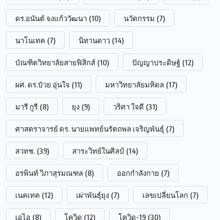
ดร.อนันต์ จงแก้ววัฒนา
(10)
นวัตกรรม
(7)
นาโนเทค
(7)
นิทานดาว
(14)
บัณฑิตวิทยาลัยสายฟิสิกส์
(10)
ปัญญาประดิษฐ์
(12)
ผศ. ดร.ป๋วย อุ่นใจ
(11)
มหาวิทยาลัยมหิดล
(17)
มารี กูรี
(8)
ยุง
(9)
วริศา ใจดี
(31)
ศาสตราจารย์ ดร. นายแพทย์นรัตถพล เจริญพันธุ์
(7)
สวทช.
(39)
สาระวิทย์ในศิลป์
(14)
อรพินท์ วิภาสุรมณฑล
(8)
ออกกำลังกาย
(7)
เนคเทค
(12)
เผ่าพันธุ์ยุง
(7)
เลขเปลี่ยนโลก
(7)
เอไอ
(8)
โควิด
(12)
โควิด-19
(30)