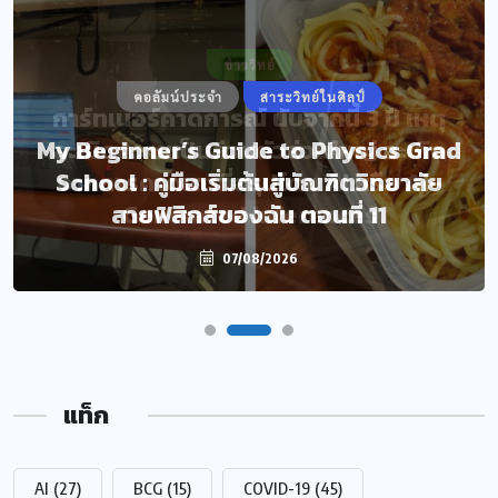
ข่าววิทย์
คอลัมน์ประจำ
สาระวิทย์ในศิลป์
การ์ทเนอร์คาดการณ์ นับจากนี้ 3 ปี เหตุ
My Beginner’s Guide to Physics Grad
ละเมิดความเป็นส่วนตัวส่วนใหญ่ จะเกิด
School : คู่มือเริ่มต้นสู่บัณฑิตวิทยาลัย
จากการคาดเดาที่สรุปโดย AI หรือ AI-
สายฟิสิกส์ของฉัน ตอนที่ 11
Generated Inferences
07/08/2026
07/08/2026
แท็ก
AI
(27)
BCG
(15)
COVID-19
(45)