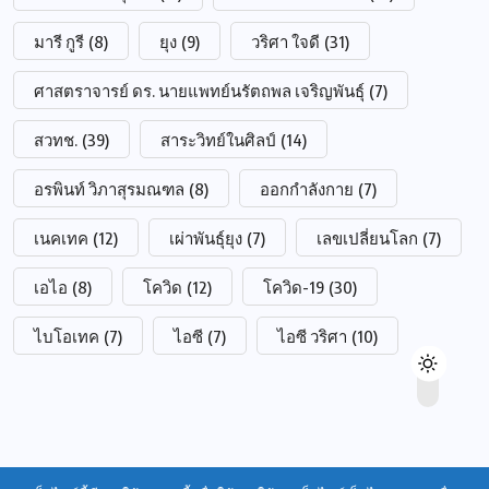
มารี กูรี
(8)
ยุง
(9)
วริศา ใจดี
(31)
ศาสตราจารย์ ดร. นายแพทย์นรัตถพล เจริญพันธุ์
(7)
สวทช.
(39)
สาระวิทย์ในศิลป์
(14)
อรพินท์ วิภาสุรมณฑล
(8)
ออกกำลังกาย
(7)
เนคเทค
(12)
เผ่าพันธุ์ยุง
(7)
เลขเปลี่ยนโลก
(7)
เอไอ
(8)
โควิด
(12)
โควิด-19
(30)
ไบโอเทค
(7)
ไอซี
(7)
ไอซี วริศา
(10)