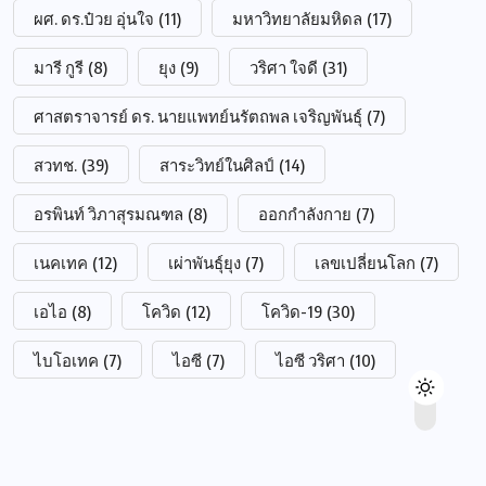
ผศ. ดร.ป๋วย อุ่นใจ
(11)
มหาวิทยาลัยมหิดล
(17)
มารี กูรี
(8)
ยุง
(9)
วริศา ใจดี
(31)
ศาสตราจารย์ ดร. นายแพทย์นรัตถพล เจริญพันธุ์
(7)
สวทช.
(39)
สาระวิทย์ในศิลป์
(14)
อรพินท์ วิภาสุรมณฑล
(8)
ออกกำลังกาย
(7)
เนคเทค
(12)
เผ่าพันธุ์ยุง
(7)
เลขเปลี่ยนโลก
(7)
เอไอ
(8)
โควิด
(12)
โควิด-19
(30)
ไบโอเทค
(7)
ไอซี
(7)
ไอซี วริศา
(10)