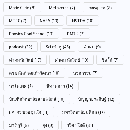
Marie Curie
(8)
Metaverse
(7)
mosquito
(8)
MTEC
(7)
NASA
(10)
NSTDA
(10)
Physics Grad School
(10)
PM2.5
(7)
podcast
(32)
Sci เข้าหู
(45)
คำคม
(9)
คำคมนักวิทย์
(17)
คำคม นักวิทย์
(10)
ซิสโก้
(7)
ดร.อนันต์ จงแก้ววัฒนา
(10)
นวัตกรรม
(7)
นาโนเทค
(7)
นิทานดาว
(14)
บัณฑิตวิทยาลัยสายฟิสิกส์
(10)
ปัญญาประดิษฐ์
(12)
ผศ. ดร.ป๋วย อุ่นใจ
(11)
มหาวิทยาลัยมหิดล
(17)
มารี กูรี
(8)
ยุง
(9)
วริศา ใจดี
(31)