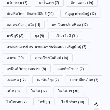
นวัตกรรม
(7)
นาโนเทค
(7)
นิทานดาว
(14)
บัณฑิตวิทยาลัยสายฟิสิกส์
(10)
ปัญญาประดิษฐ์
(12)
ผศ. ดร.ป๋วย อุ่นใจ
(11)
มหาวิทยาลัยมหิดล
(17)
มารี กูรี
(8)
ยุง
(9)
วริศา ใจดี
(31)
ศาสตราจารย์ ดร. นายแพทย์นรัตถพล เจริญพันธุ์
(7)
สวทช.
(39)
สาระวิทย์ในศิลป์
(14)
อรพินท์ วิภาสุรมณฑล
(8)
ออกกำลังกาย
(7)
เนคเทค
(12)
เผ่าพันธุ์ยุง
(7)
เลขเปลี่ยนโลก
(7)
เอไอ
(8)
โควิด
(12)
โควิด-19
(30)
ไบโอเทค
(7)
ไอซี
(7)
ไอซี วริศา
(10)