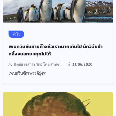
ทั่วไป
เพนกวินขับถ่ายก๊าซหัวเราะมากเกินไป นักวิจัยขำ
กลิ้งจนแทบหยุดไม่ได้
นิตยสารสาระวิทย์ โดย สวทช.
22/06/2020
เพนกวินจักรพรรดิฝูงห