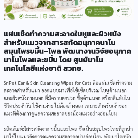
แผ่นเช็ดทำความสะอาดใบหูและผิวหนัง
สำหรับแมวจากสารสกัดอนุภาคนาโน
สมุนไพรขมิ้น–ไพล พัฒนางานวิจัยอนุภาค
นาโนไพลและขมิ้น โดย ศูนย์นาโน
เทคโนโลยีแห่งชาติ สวทช.
SriPet Ear & Skin Cleansing Wipes for Cats คือแผ่นเช็ดทำความ
สะอาดสำหรับแมว ออกแบบมาเพื่อใช้เช็ดบริเวณ ใบหูด้านนอก
และผิวหนังภายนอก ที่มีคราบสกปรก ขี้หูด้านนอก หรือกลิ่นอับใน
ชีวิตประจำวัน ใช้งานง่าย ไม่ต้องล้างออก เหมาะสำหรับเจ้าของ
แมวที่ต้องการดูแลความสะอาดของน้องแมวอย่างอ่อนโยน
ผลิตภัณฑ์มีสารสกัดจาก ขมิ้นและไพล ซึ่งเป็นสมุนไพรไทยที่ถูกนำ
มาใช้ในแนวคิดการดูแลความสะอาดอย่างอ่อนโยน พัฒนาโดยนัก