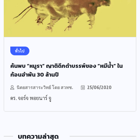
ทั่วไป
ค้นพบ “หมูรา” ญาติดึกดำบรรพ์ของ “หมีน้ำ” ใน
ก้อนอำพัน 30 ล้านปี
นิตยสารสาระวิทย์ โดย สวทช.
25/06/2020
ดร. จอร์จ พอยนาร์ จู
บทความล่าสุด