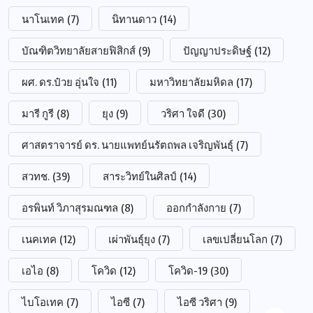
นาโนเทค
(7)
นิทานดาว
(14)
บัณฑิตวิทยาลัยสายฟิสิกส์
(9)
ปัญญาประดิษฐ์
(12)
ผศ. ดร.ป๋วย อุ่นใจ
(11)
มหาวิทยาลัยมหิดล
(17)
มารี กูรี
(8)
ยุง
(9)
วริศา ใจดี
(30)
ศาสตราจารย์ ดร. นายแพทย์นรัตถพล เจริญพันธุ์
(7)
สวทช.
(39)
สาระวิทย์ในศิลป์
(14)
อรพินท์ วิภาสุรมณฑล
(8)
ออกกำลังกาย
(7)
เนคเทค
(12)
เผ่าพันธุ์ยุง
(7)
เลขเปลี่ยนโลก
(7)
เอไอ
(8)
โควิด
(12)
โควิด-19
(30)
ไบโอเทค
(7)
ไอซี
(7)
ไอซี วริศา
(9)