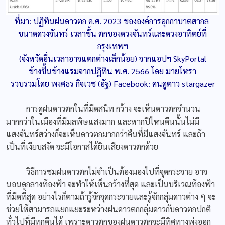
ที่มา: ปฏิทินฝนดาวตก ค.ศ. 2023 ของ
องค์การอุกกาบาตสากล
ขนาดดวงจันทร์ เวลาขึ้น ตกของดวงจันทร์และดวงอาทิตย์ที่
กรุงเทพฯ
(จังหวัดอื่นเวลาอาจแตกต่างเล็กน้อย) จากแอปฯ SkyPortal
ข้างขึ้นข้างแรมจากปฏิทิน พ.ศ. 2566 โดย
มายโหรา
รวบรวมโดย พงศธร กิจเวช (อัฐ) Facebook:
คนดูตาว stargazer
การดูฝนดาวตกในที่มืดสนิท กว้าง จะเห็นดาวตกจำนวน
มากกว่าในเมืองที่มีมลพิษแสงมาก และหากปีไหนคืนนั้นไม่มี
แสงจันทร์สว่างก็จะเห็นดาวตกมากกว่าคืนที่มีแสงจันทร์ และถ้า
เป็นที่เงียบสงัด จะมีโอกาสได้ยินเสียงดาวตกด้วย
วิธีการชมฝนดาวตกไม่จำเป็นต้องมองไปที่จุดกระจาย อาจ
นอนดูกลางท้องฟ้า จะทำให้เห็นกว้างที่สุด และเป็นบริเวณท้องฟ้า
ที่มืดที่สุด อย่างไรก็ตามถ้ารู้จักจุดกระจายและรู้จักกลุ่มดาวต่าง ๆ จะ
ช่วยให้สามารถแยกแยะระหว่างฝนดาวตกกลุ่มดาวกับดาวตกปกติ
ทั่วไปที่มีทุกคืนได้ เพราะดาวตกของฝนดาวตกจะมีทิศทางพุ่งออก