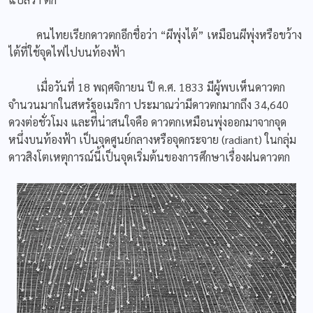
คนไทยเรียกดาวตกอีกชื่อว่า “ผีพุ่งไต้” เหมือนผีพุ่งหรือขว้าง
ไต้ที่ใช้จุดไฟไปบนท้องฟ้า
เมื่อวันที่ 18 พฤศจิกายน ปี ค.ศ. 1833 มีผู้พบเห็นดาวตก
จำนวนมากในสหรัฐอเมริกา ประมาณว่ามีดาวตกมากถึง 34,640
ดวงต่อชั่วโมง และที่น่าสนใจคือ ดาวตกเหมือนพุ่งออกมาจากจุด
หนึ่งบนท้องฟ้า เป็นจุดศูนย์กลางหรือจุดกระจาย (radiant) ในกลุ่ม
ดาวสิงโตเหตุการณ์นี้เป็นจุดเริ่มต้นของการศึกษาเรื่องฝนดาวตก