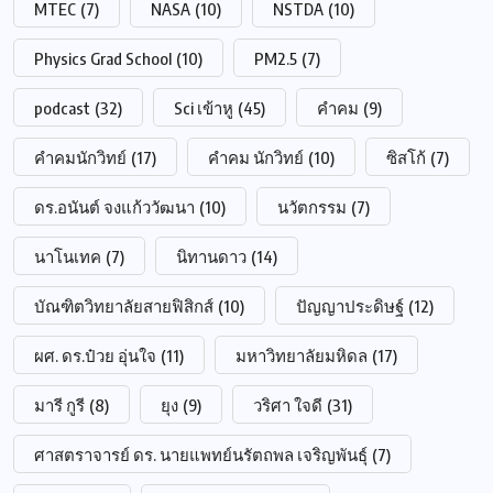
MTEC
(7)
NASA
(10)
NSTDA
(10)
Physics Grad School
(10)
PM2.5
(7)
podcast
(32)
Sci เข้าหู
(45)
คำคม
(9)
คำคมนักวิทย์
(17)
คำคม นักวิทย์
(10)
ซิสโก้
(7)
ดร.อนันต์ จงแก้ววัฒนา
(10)
นวัตกรรม
(7)
นาโนเทค
(7)
นิทานดาว
(14)
บัณฑิตวิทยาลัยสายฟิสิกส์
(10)
ปัญญาประดิษฐ์
(12)
ผศ. ดร.ป๋วย อุ่นใจ
(11)
มหาวิทยาลัยมหิดล
(17)
มารี กูรี
(8)
ยุง
(9)
วริศา ใจดี
(31)
ศาสตราจารย์ ดร. นายแพทย์นรัตถพล เจริญพันธุ์
(7)