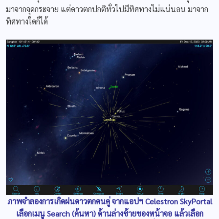
มาจากจุดกระจาย แต่ดาวตกปกติทั่วไปมีทิศทางไม่แน่นอน มาจาก
ทิศทางใดก็ได้
ภาพจำลองการเกิดฝนดาวตกคนคู่ จากแอปฯ Celestron SkyPortal
เลือกเมนู Search (ค้นหา) ด้านล่างซ้ายของหน้าจอ แล้วเลือก