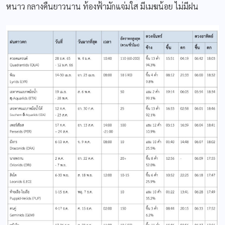
หนาว กลางคืนยาวนาน ท้องฟ้ามักแจ่มใส มีเมฆน้อย ไม่มีฝน