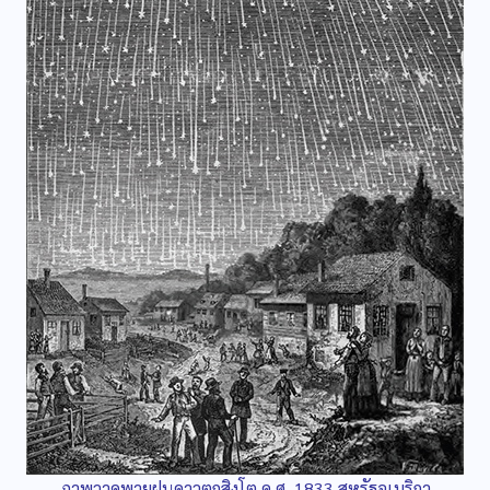
ภาพวาดพายุฝนดาวตกสิงโต ค.ศ. 1833 สหรัฐอเมริกา