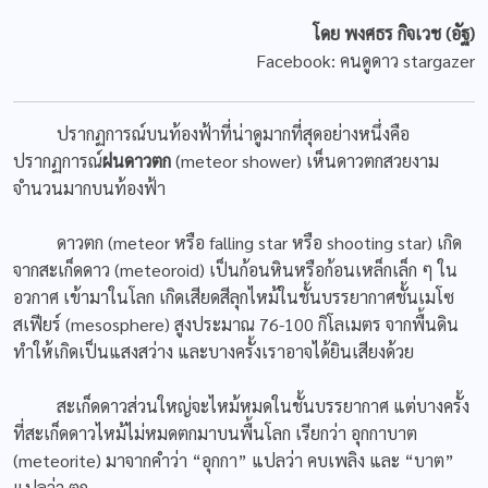
โดย พงศธร กิจเวช (อัฐ)
Facebook: คนดูดาว stargazer
ปรากฏการณ์บนท้องฟ้าที่น่าดูมากที่สุดอย่างหนึ่งคือ
ปรากฏการณ์
ฝนดาวตก
(meteor shower) เห็นดาวตกสวยงาม
จำนวนมากบนท้องฟ้า
ดาวตก (meteor หรือ falling star หรือ shooting star) เกิด
จากสะเก็ดดาว (meteoroid) เป็นก้อนหินหรือก้อนเหล็กเล็ก ๆ ใน
อวกาศ เข้ามาในโลก เกิดเสียดสีลุกไหม้ในชั้นบรรยากาศชั้นเมโซ
สเฟียร์ (mesosphere) สูงประมาณ 76-100 กิโลเมตร จากพื้นดิน
ทำให้เกิดเป็นแสงสว่าง และบางครั้งเราอาจได้ยินเสียงด้วย
สะเก็ดดาวส่วนใหญ่จะไหม้หมดในชั้นบรรยากาศ แต่บางครั้ง
ที่สะเก็ดดาวไหม้ไม่หมดตกมาบนพื้นโลก เรียกว่า อุกกาบาต
(meteorite) มาจากคำว่า “อุกกา” แปลว่า คบเพลิง และ “บาต”
แปลว่า ตก