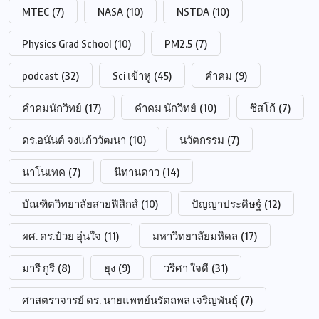
MTEC
(7)
NASA
(10)
NSTDA
(10)
Physics Grad School
(10)
PM2.5
(7)
podcast
(32)
Sci เข้าหู
(45)
คำคม
(9)
คำคมนักวิทย์
(17)
คำคม นักวิทย์
(10)
ซิสโก้
(7)
ดร.อนันต์ จงแก้ววัฒนา
(10)
นวัตกรรม
(7)
นาโนเทค
(7)
นิทานดาว
(14)
บัณฑิตวิทยาลัยสายฟิสิกส์
(10)
ปัญญาประดิษฐ์
(12)
ผศ. ดร.ป๋วย อุ่นใจ
(11)
มหาวิทยาลัยมหิดล
(17)
มารี กูรี
(8)
ยุง
(9)
วริศา ใจดี
(31)
ศาสตราจารย์ ดร. นายแพทย์นรัตถพล เจริญพันธุ์
(7)