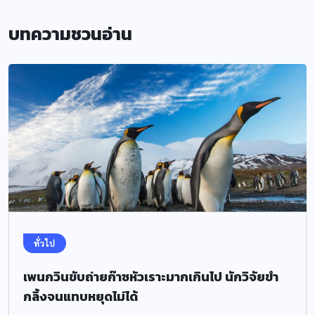
บทความชวนอ่าน
ทั่วไป
เพนกวินขับถ่ายก๊าซหัวเราะมากเกินไป นักวิจัยขำ
กลิ้งจนแทบหยุดไม่ได้