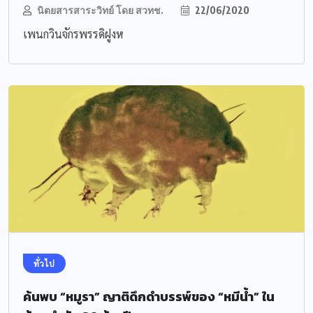
นิตยสารสาระวิทย์ โดย สวทช.
22/06/2020
เพนกวินจักรพรรดิฝูงห
ทั่วไป
ค้นพบ “หมูรา” ญาติดึกดำบรรพ์ของ “หมีน้ำ” ใน