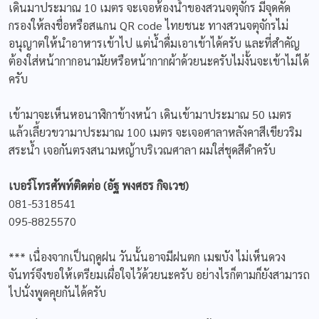
เดินมาประมาณ 10 เมตร จะเจอห้องน้ำของสวนจตุจักร มีจุดคัด
กรองให้ลงชื่อหรือสแกน QR code ไทยชนะ ทางสวนจตุจักรไม่
อนุญาตให้นำอาหารเข้าไป แต่น้ำดื่มเอาเข้าได้ครับ และที่สำคัญ
ต้องใส่หน้ากากอนามัยหรือหน้ากากผ้าด้วยนะครับไม่งั้นจะเข้าไม่ได้
ครับ
เข้ามาจะเห็นหอนาฬิกาข้างหน้า เดินเข้ามาประมาณ 50 เมตร
แล้วเลี้ยวขวามาประมาณ 100 เมตร จะเจอศาลาหลังคาสีเขียวริม
สระน้ำ เจอกันตรงสนามหญ้าบริเวณศาลา ผมใส่ชุดสีดำครับ
เบอร์โทรศัพท์ติดต่อ (อัฐ พงศธร กิจเวช)
081-5318541
095-8825570
*** เนื่องจากเป็นฤดูฝน วันนั้นอาจมีฝนตก เมฆบัง ไม่เห็นดวง
จันทร์จึงขอให้เตรียมเผื่อใจไว้ด้วยนะครับ อย่างไรก็ตามก็ยังสามารถ
ไปนั่งพูดคุยกันได้ครับ