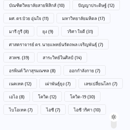
บัณฑิตวิทยาลัยสายฟิสิกส์
(10)
ปัญญาประดิษฐ์
(12)
ผศ. ดร.ป๋วย อุ่นใจ
(11)
มหาวิทยาลัยมหิดล
(17)
มารี กูรี
(8)
ยุง
(9)
วริศา ใจดี
(31)
ศาสตราจารย์ ดร. นายแพทย์นรัตถพล เจริญพันธุ์
(7)
สวทช.
(39)
สาระวิทย์ในศิลป์
(14)
อรพินท์ วิภาสุรมณฑล
(8)
ออกกำลังกาย
(7)
เนคเทค
(12)
เผ่าพันธุ์ยุง
(7)
เลขเปลี่ยนโลก
(7)
เอไอ
(8)
โควิด
(12)
โควิด-19
(30)
ไบโอเทค
(7)
ไอซี
(7)
ไอซี วริศา
(10)