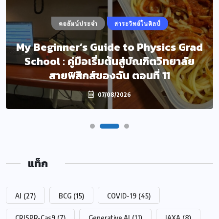
คอลัมน์ประจำ
สาระวิทย์ในศิลป์
My Beginner’s Guide to Physics Grad
School : คู่มือเริ่มต้นสู่บัณฑิตวิทยาลัย
สายฟิสิกส์ของฉัน ตอนที่ 11
07/08/2026
แท็ก
AI
(27)
BCG
(15)
COVID-19
(45)
CRISPR-Cas9
(7)
Generative AI
(11)
JAXA
(8)