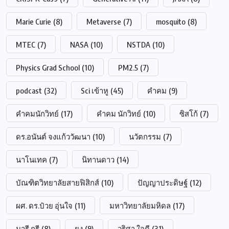
Marie Curie
(8)
Metaverse
(7)
mosquito
(8)
MTEC
(7)
NASA
(10)
NSTDA
(10)
Physics Grad School
(10)
PM2.5
(7)
podcast
(32)
Sci เข้าหู
(45)
คำคม
(9)
คำคมนักวิทย์
(17)
คำคม นักวิทย์
(10)
ซิสโก้
(7)
ดร.อนันต์ จงแก้ววัฒนา
(10)
นวัตกรรม
(7)
นาโนเทค
(7)
นิทานดาว
(14)
บัณฑิตวิทยาลัยสายฟิสิกส์
(10)
ปัญญาประดิษฐ์
(12)
ผศ. ดร.ป๋วย อุ่นใจ
(11)
มหาวิทยาลัยมหิดล
(17)
มารี กูรี
(8)
ยุง
(9)
วริศา ใจดี
(31)