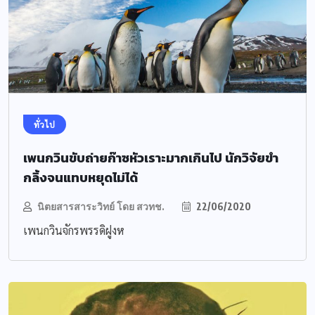
ทั่วไป
เพนกวินขับถ่ายก๊าซหัวเราะมากเกินไป นักวิจัยขำ
กลิ้งจนแทบหยุดไม่ได้
นิตยสารสาระวิทย์ โดย สวทช.
22/06/2020
เพนกวินจักรพรรดิฝูงห