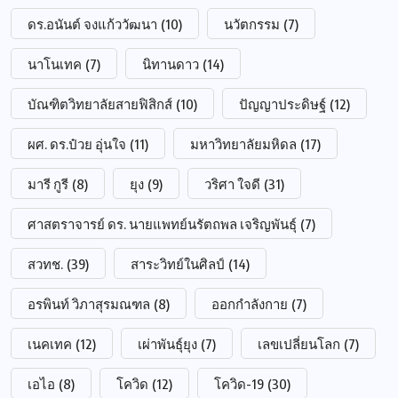
ดร.อนันต์ จงแก้ววัฒนา
(10)
นวัตกรรม
(7)
นาโนเทค
(7)
นิทานดาว
(14)
บัณฑิตวิทยาลัยสายฟิสิกส์
(10)
ปัญญาประดิษฐ์
(12)
ผศ. ดร.ป๋วย อุ่นใจ
(11)
มหาวิทยาลัยมหิดล
(17)
มารี กูรี
(8)
ยุง
(9)
วริศา ใจดี
(31)
ศาสตราจารย์ ดร. นายแพทย์นรัตถพล เจริญพันธุ์
(7)
สวทช.
(39)
สาระวิทย์ในศิลป์
(14)
อรพินท์ วิภาสุรมณฑล
(8)
ออกกำลังกาย
(7)
เนคเทค
(12)
เผ่าพันธุ์ยุง
(7)
เลขเปลี่ยนโลก
(7)
เอไอ
(8)
โควิด
(12)
โควิด-19
(30)