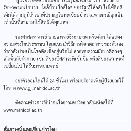
ผู้ป่วยโรคติดเชื้อที่มีอาการไม่รุนแรงสามารถใช้สิทธิการ
รักษาตามนโยบาย “ใกล้บ้าน ใกล้ใจ” ของรัฐ ที่ให้กลับไปใช้สิทธิ
เดิมได้ตามภูมิลำเนาที่ปรากฏในทะเบียนบ้าน เฉพาะกรณีฉุกเฉิน
เท่านั้นที่สามารถใช้สิทธิได้ทุกแห่ง
รองศาสตราจารย์ นายแพทย์ธีระ กลลดาเรืองไกร ได้แสดง
ความห่วงใยประชาชน โดยแนะนำวิธีการสังเกตอาการของตัวเอง
ว่ากำลังป่วยเป็นโรคติดเชื้ออยู่หรือไม่ หากพบความผิดปกติต่างๆ
เกิดขึ้นกับร่างกาย เช่น สีของปัสสาวะที่เข้มขึ้น หรือสีของเสมหะที่
เปลี่ยนไป ให้รีบมาพบแพทย์
จองคิวออนไลน์ได้ 24 ชั่วโมง พร้อมบริจาคเพื่อผู้ป่วยยากไร้
ได้ทาง www.gj.mahidol.ac.th
ติดตามข่าวสารที่น่าสนใจจากมหาวิทยาลัยมหิดลได้ที่
www.mahidol.ac.th
สัมภาษณ์ และเขียนข่าวโดย