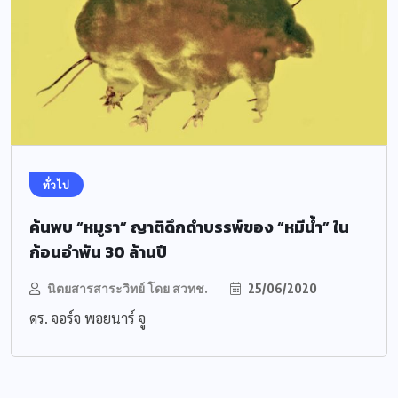
ทั่วไป
ค้นพบ “หมูรา” ญาติดึกดำบรรพ์ของ “หมีน้ำ” ใน
ก้อนอำพัน 30 ล้านปี
นิตยสารสาระวิทย์ โดย สวทช.
25/06/2020
ดร. จอร์จ พอยนาร์ จู