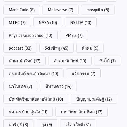
Marie Curie
(8)
Metaverse
(7)
mosquito
(8)
MTEC
(7)
NASA
(10)
NSTDA
(10)
Physics Grad School
(10)
PM2.5
(7)
podcast
(32)
Sci เข้าหู
(45)
คำคม
(9)
คำคมนักวิทย์
(17)
คำคม นักวิทย์
(10)
ซิสโก้
(7)
ดร.อนันต์ จงแก้ววัฒนา
(10)
นวัตกรรม
(7)
นาโนเทค
(7)
นิทานดาว
(14)
บัณฑิตวิทยาลัยสายฟิสิกส์
(10)
ปัญญาประดิษฐ์
(12)
ผศ. ดร.ป๋วย อุ่นใจ
(11)
มหาวิทยาลัยมหิดล
(17)
มารี กูรี
(8)
ยุง
(9)
วริศา ใจดี
(31)