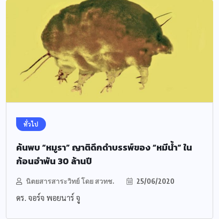
ทั่วไป
ค้นพบ “หมูรา” ญาติดึกดำบรรพ์ของ “หมีน้ำ” ใน
ก้อนอำพัน 30 ล้านปี
นิตยสารสาระวิทย์ โดย สวทช.
25/06/2020
ดร. จอร์จ พอยนาร์ จู