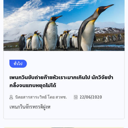
ทั่วไป
เพนกวินขับถ่ายก๊าซหัวเราะมากเกินไป นักวิจัยขำ
กลิ้งจนแทบหยุดไม่ได้
นิตยสารสาระวิทย์ โดย สวทช.
22/06/2020
เพนกวินจักรพรรดิฝูงห