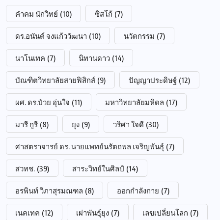
คำคม นักวิทย์
(10)
ซิสโก้
(7)
ดร.อนันต์ จงแก้ววัฒนา
(10)
นวัตกรรม
(7)
นาโนเทค
(7)
นิทานดาว
(14)
บัณฑิตวิทยาลัยสายฟิสิกส์
(9)
ปัญญาประดิษฐ์
(12)
ผศ. ดร.ป๋วย อุ่นใจ
(11)
มหาวิทยาลัยมหิดล
(17)
มารี กูรี
(8)
ยุง
(9)
วริศา ใจดี
(30)
ศาสตราจารย์ ดร. นายแพทย์นรัตถพล เจริญพันธุ์
(7)
สวทช.
(39)
สาระวิทย์ในศิลป์
(14)
อรพินท์ วิภาสุรมณฑล
(8)
ออกกำลังกาย
(7)
เนคเทค
(12)
เผ่าพันธุ์ยุง
(7)
เลขเปลี่ยนโลก
(7)