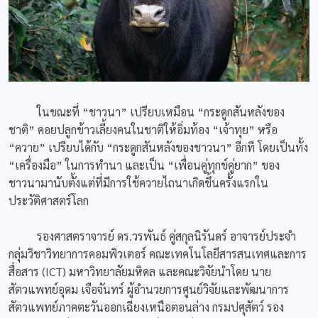
ในขณะที่ “ชาวนา” เปรียบเหมือน “กระดูกสันหลังของ
ชาติ” คอยปลูกข้าวเลี้ยงคนในชาติให้อิ่มท้อง “เจ้าทุย” หรือ
“ควาย” เปรียบได้กับ “กระดูกสันหลังของชาวนา” อีกที โดยเป็นทั้ง
“เครื่องมือ” ในการทำนา และเป็น “เพื่อนคู่ทุกข์คู่ยาก” ของ
ชาวนามานับตั้งแต่ที่มีการใช้ควายไถนาเกิดขึ้นครั้งแรกใน
ประวัติศาสตร์โลก
รองศาสตราจารย์ ดร.วรพันธ์ คู่สกุลนิรันดร์ อาจารย์ประจำ
กลุ่มวิชาวิทยาการคอมพิวเตอร์ คณะเทคโนโลยีสารสนเทศและการ
สื่อสาร (ICT) มหาวิทยาลัยมหิดล และคณะวิจัยนำโดย นาย
สัตวแพทย์อุดม เจือจันทร์ ผู้อำนวยการศูนย์วิจัยและพัฒนาการ
สัตวแพทย์ภาคตะวันออกเฉียงเหนือตอนล่าง กรมปศุสัตว์ รอง