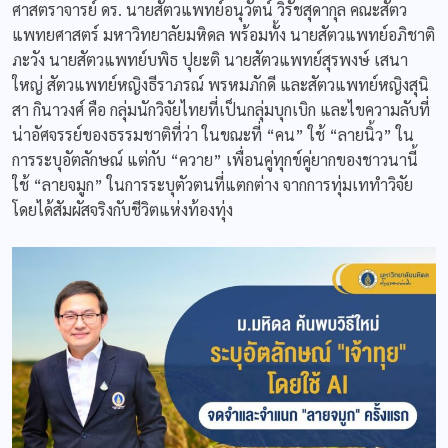
ศาสตราจารย์ ดร. นายสัตวแพทย์อนุวัตน์ วิรัชสุดากุล คณะสัตว
แพทยศาสตร์ มหาวิทยาลัยมหิดล พร้อมทั้ง นายสัตวแพทย์อภิชาติ
ภะวัง นายสัตวแพทย์บพิธ ปุยะติ นายสัตวแพทย์สุรพงษ์ เสนา
ใหญ่ สัตวแพทย์หญิงธีราภรณ์ พรหมภักดี และสัตวแพทย์หญิงสุนิ
สา กินาวงศ์ คือ กลุ่มนักวิจัยไทยที่เป็นกลุ่มบุกเบิก และไขความลับที่
น่าอัศจรรย์ของธรรมชาติที่ว่า ในขณะที่ “คน” ใช้ “ลายนิ้ว” ใน
การระบุอัตลักษณ์ แต่กับ “ควาย” เพื่อนคู่ทุกข์คู่ยากของชาวนานี้
ใช้ “ลายจมูก” ในการระบุตัวตนที่แตกต่าง จากการทุ่มเททำวิจัย
โดยได้สัมผัสจริงกับชีวิตแห่งท้องทุ่ง