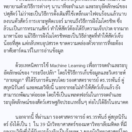
พยายามด้วยวิธีการต่างๆ นานาที่จะจำแนก และระบุอัตลักษณ์ของ
ปศุสัตว์ ไม่ว่าจะเป็นวิธีการดั้งเดิมที่ใช้เหล็กเผาไฟจนร้อนแล้วนาบ
ลงบนตัวสัตว์ การเจาะหูติดเบอร์ มาจนถึงวิธีการฝังไมโครชิพ ซึ่ง
ล้วนเป็นการทรมานสัตว์ ทำให้สัตว์ต้องได้รับความเจ็บปวด จากมาก
มาหาน้อย แม้วิธีการฝังไมโครชิพจะเป็นวิธีล่าสุดที่ทำให้สัตว์เจ็บ
น้อยที่สุด แต่กลับพบอุปสรรค ขาดความคล่องตัวจากการที่จะต้อง
อาศัยฮาร์ดแวร์ในการอ่านข้อมูล
ด้วยเทคนิคการใช้ Machine Learning เพื่อการจดจำและระบุ
อัตลักษณ์ของ “กระบือปลัก” โดยใช้วิธีการเก็บข้อมูลและวิเคราะห์
“ลายจมูก” ที่ได้รับการค้นพบโดย รองศาสตราจารย์ ดร.วรพันธ์ คู่
สกุลนิรันดร์ และคณะวิจัยนี้ นอกจากจะไม่ทำให้สัตว์เจ็บแล้ว ยัง
สามารถพัฒนาต่อยอด โดยใช้เป็นแพลตฟอร์มในการจดจำและ
ระบุอัตลักษณ์ของสัตว์เศรษฐกิจประเภทอื่นๆ ต่อไปได้อีกในอนาคต
นอกจากนี้ ที่ผ่านมา รองศาสตราจารย์ ดร.วรพันธ์ คู่สกุลนิรัน
ดร์ ยังได้เป็น 1 ใน 39 นักวิทยาศาสตร์ของมหาวิทยาลัยมหิดล ที่มี
ผลงานวิจัยซึ่งได้รับการอ้างอิงเป็นร้อยละ 2 ของนักวิทยาศาสตร์โลก