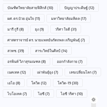
บัณฑิตวิทยาลัยสายฟิสิกส์
(10)
ปัญญาประดิษฐ์
(12)
ผศ. ดร.ป๋วย อุ่นใจ
(11)
มหาวิทยาลัยมหิดล
(17)
มารี กูรี
(8)
ยุง
(9)
วริศา ใจดี
(31)
ศาสตราจารย์ ดร. นายแพทย์นรัตถพล เจริญพันธุ์
(7)
สวทช.
(39)
สาระวิทย์ในศิลป์
(14)
อรพินท์ วิภาสุรมณฑล
(8)
ออกกำลังกาย
(7)
เนคเทค
(12)
เผ่าพันธุ์ยุง
(7)
เลขเปลี่ยนโลก
(7)
เอไอ
(8)
โควิด
(12)
โควิด-19
(30)
ไบโอเทค
(7)
ไอซี
(7)
ไอซี วริศา
(10)