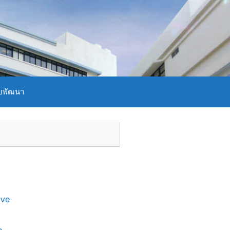
บพัฒนา
ive