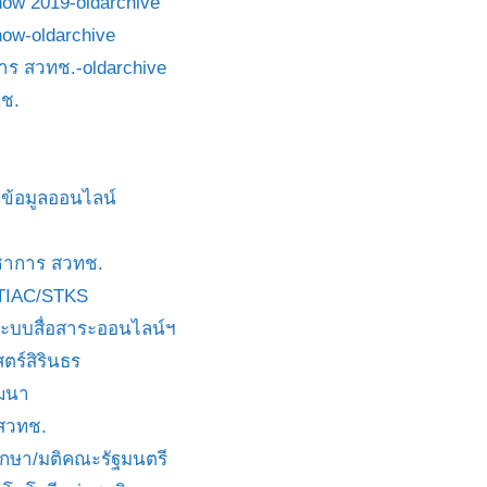
how 2019-oldarchive
how-oldarchive
าร สวทช.-oldarchive
ช.
ข้อมูลออนไลน์
ชาการ สวทช.
TIAC/STKS
ะบบสื่อสาระออนไลน์ฯ
ตร์สิรินธร
ัฒนา
 สวทช.
บกษา/มติคณะรัฐมนตรี