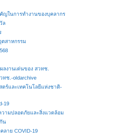
สำคัญในการทำงานของบุคลากร
วัล
ร
อุตสาหกรรม
2568
ย/ผลงานเด่นของ สวทช.
 สวทช.-oldarchive
ตร์และเทคโนโลยีแห่งชาติ-
id-19
วามปลอดภัยและสิ่งแวดล้อม
กัน
นคลาย COVID-19