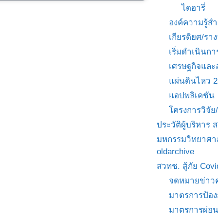
ไดอารี่
องค์ความรู้
เกียรติยศ/ราง
เริ่มดำเนินกา
เศรษฐกิจและ
แผ่นดินไหว 
แอปพลิเคชัน
โครงการวิจั
ประวัติผู้บริหาร
มหกรรมวิทยาศาส
oldarchive
สวทช. สู้ภัย Cov
จดหมายข่าวค
มาตรการป้อง
มาตรการผ่อ