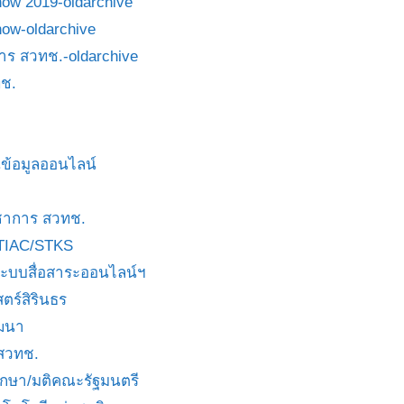
how 2019-oldarchive
how-oldarchive
าร สวทช.-oldarchive
ช.
ข้อมูลออนไลน์
ชาการ สวทช.
TIAC/STKS
ะบบสื่อสาระออนไลน์ฯ
ตร์สิรินธร
ัฒนา
 สวทช.
บกษา/มติคณะรัฐมนตรี