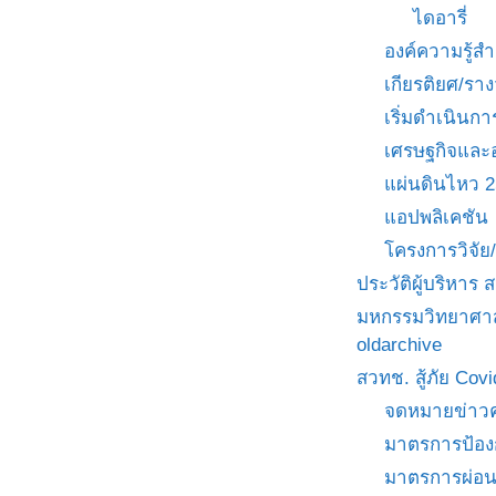
ไดอารี่
องค์ความรู้
เกียรติยศ/ราง
เริ่มดำเนินกา
เศรษฐกิจและ
แผ่นดินไหว 
แอปพลิเคชัน
โครงการวิจั
ประวัติผู้บริหาร
มหกรรมวิทยาศาส
oldarchive
สวทช. สู้ภัย Cov
จดหมายข่าวค
มาตรการป้อง
มาตรการผ่อ