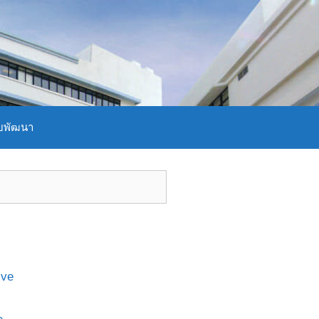
บพัฒนา
ive