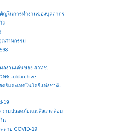
สำคัญในการทำงานของบุคลากร
วัล
ร
อุตสาหกรรม
2568
ย/ผลงานเด่นของ สวทช.
 สวทช.-oldarchive
ตร์และเทคโนโลยีแห่งชาติ-
id-19
วามปลอดภัยและสิ่งแวดล้อม
กัน
นคลาย COVID-19