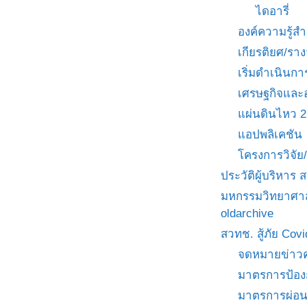
ไดอารี่
องค์ความรู้
เกียรติยศ/ราง
เริ่มดำเนินกา
เศรษฐกิจและ
แผ่นดินไหว 
แอปพลิเคชัน
โครงการวิจั
ประวัติผู้บริหาร
มหกรรมวิทยาศาส
oldarchive
สวทช. สู้ภัย Cov
จดหมายข่าวค
มาตรการป้อง
มาตรการผ่อ