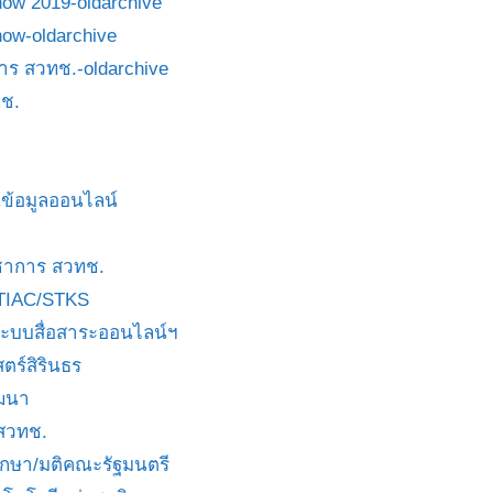
how 2019-oldarchive
how-oldarchive
าร สวทช.-oldarchive
ช.
ข้อมูลออนไลน์
ชาการ สวทช.
TIAC/STKS
ะบบสื่อสาระออนไลน์ฯ
ตร์สิรินธร
ัฒนา
 สวทช.
บกษา/มติคณะรัฐมนตรี