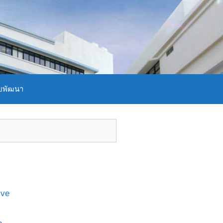
บพัฒนา
ive