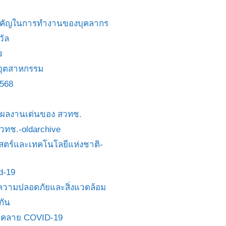
สำคัญในการทำงานของบุคลากร
วัล
ร
อุตสาหกรรม
2568
ย/ผลงานเด่นของ สวทช.
 สวทช.-oldarchive
ตร์และเทคโนโลยีแห่งชาติ-
id-19
วามปลอดภัยและสิ่งแวดล้อม
กัน
นคลาย COVID-19