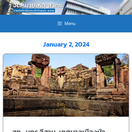
Menu
January 2, 2024
สท.-มทร.อีสาน-เทศบาลเมืองบัว