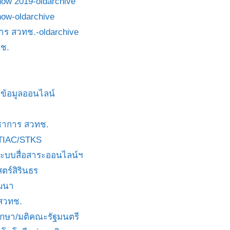
how 2019-oldarchive
how-oldarchive
าร สวทช.-oldarchive
ช.
ข้อมูลออนไลน์
ชาการ สวทช.
TIAC/STKS
ะบบสื่อสาระออนไลน์ฯ
ตร์สิรินธร
ัฒนา
 สวทช.
บกษา/มติคณะรัฐมนตรี