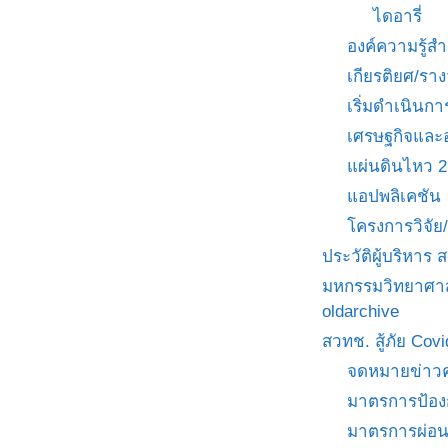
ไดอารี่
องค์ความรู้
เกียรติยศ/ราง
เริ่มดำเนินกา
เศรษฐกิจและ
แผ่นดินไหว 
แอปพลิเคชัน
โครงการวิจั
ประวัติผู้บริหาร
มหกรรมวิทยาศาส
oldarchive
สวทช. สู้ภัย Cov
จดหมายข่าวค
มาตรการป้อง
มาตรการผ่อ