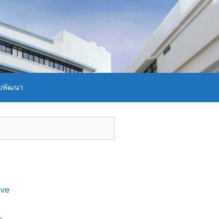
บพัฒนา
ive