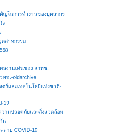
สำคัญในการทำงานของบุคลากร
วัล
ร
อุตสาหกรรม
2568
ย/ผลงานเด่นของ สวทช.
 สวทช.-oldarchive
ตร์และเทคโนโลยีแห่งชาติ-
id-19
วามปลอดภัยและสิ่งแวดล้อม
กัน
นคลาย COVID-19