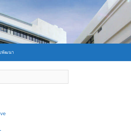
บพัฒนา
ive