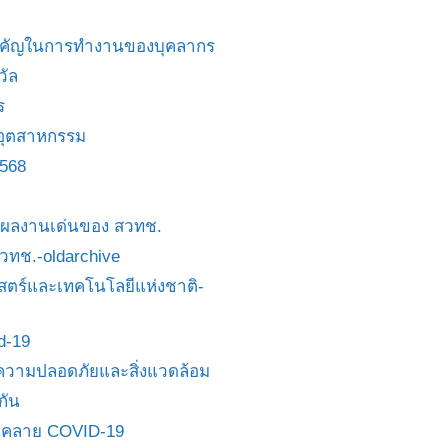
สำคัญในการทำงานของบุคลากร
วัล
ร
อุตสาหกรรม
2568
ย/ผลงานเด่นของ สวทช.
 สวทช.-oldarchive
ตร์และเทคโนโลยีแห่งชาติ-
id-19
วามปลอดภัยและสิ่งแวดล้อม
กัน
นคลาย COVID-19