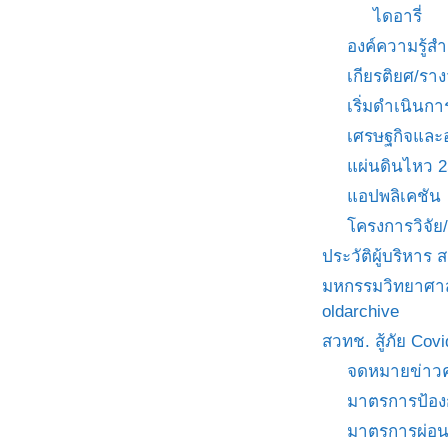
ไดอารี่
องค์ความรู้
เกียรติยศ/ราง
เริ่มดำเนินกา
เศรษฐกิจและ
แผ่นดินไหว 
แอปพลิเคชัน
โครงการวิจั
ประวัติผู้บริหาร
มหกรรมวิทยาศาส
oldarchive
สวทช. สู้ภัย Cov
จดหมายข่าวค
มาตรการป้อง
มาตรการผ่อ