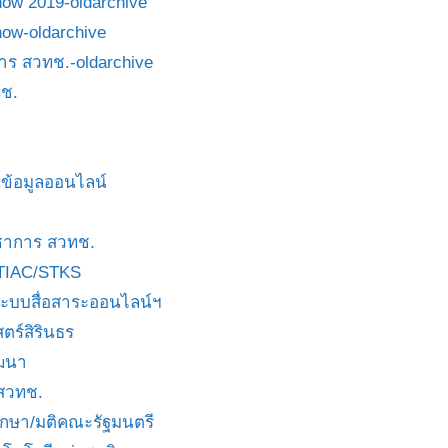
how 2019-oldarchive
how-oldarchive
าร สวทช.-oldarchive
ช.
ข้อมูลออนไลน์
ชาการ สวทช.
TIAC/STKS
ะบบสื่อสาระออนไลน์ฯ
ตร์สิรินธร
ัฒนา
 สวทช.
บกษา/มติคณะรัฐมนตรี