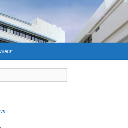
บพัฒนา
ive