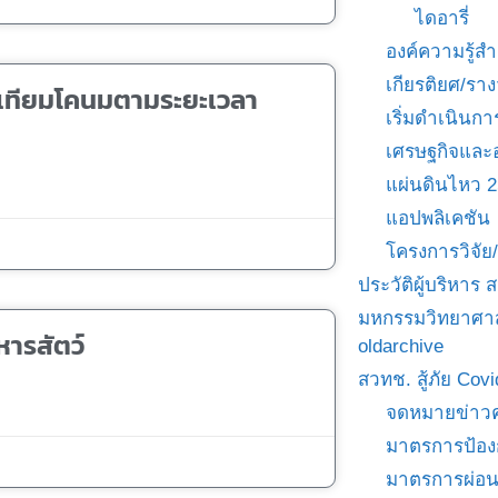
ไดอารี่
องค์ความรู้
เกียรติยศ/ราง
มเทียมโคนมตามระยะเวลา
เริ่มดำเนินกา
เศรษฐกิจและ
แผ่นดินไหว 
แอปพลิเคชัน
โครงการวิจั
ประวัติผู้บริหาร
มหกรรมวิทยาศาส
หารสัตว์
oldarchive
สวทช. สู้ภัย Cov
จดหมายข่าวค
มาตรการป้อง
มาตรการผ่อ