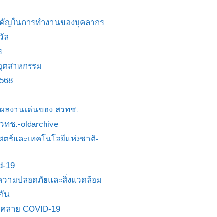
สำคัญในการทำงานของบุคลากร
วัล
ร
อุตสาหกรรม
2568
ย/ผลงานเด่นของ สวทช.
 สวทช.-oldarchive
ตร์และเทคโนโลยีแห่งชาติ-
id-19
วามปลอดภัยและสิ่งแวดล้อม
กัน
นคลาย COVID-19