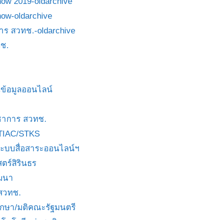
how 2019-oldarchive
how-oldarchive
าร สวทช.-oldarchive
ช.
ข้อมูลออนไลน์
ชาการ สวทช.
TIAC/STKS
ะบบสื่อสาระออนไลน์ฯ
ตร์สิรินธร
ัฒนา
 สวทช.
บกษา/มติคณะรัฐมนตรี