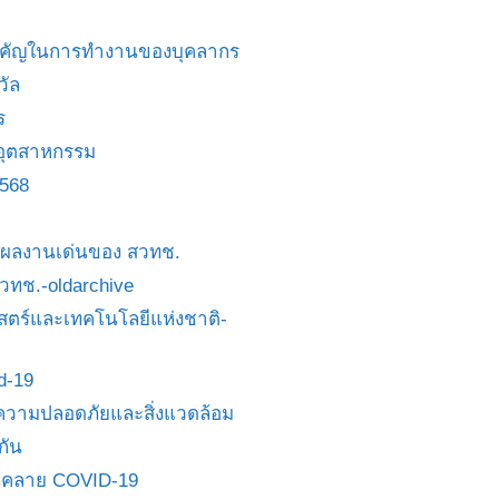
สำคัญในการทำงานของบุคลากร
วัล
ร
อุตสาหกรรม
2568
ย/ผลงานเด่นของ สวทช.
 สวทช.-oldarchive
ตร์และเทคโนโลยีแห่งชาติ-
id-19
วามปลอดภัยและสิ่งแวดล้อม
กัน
นคลาย COVID-19