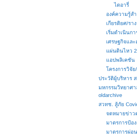
ไดอารี่
องค์ความรู้
เกียรติยศ/ราง
เริ่มดำเนินกา
เศรษฐกิจและ
แผ่นดินไหว 
แอปพลิเคชัน
โครงการวิจั
ประวัติผู้บริหาร
มหกรรมวิทยาศาส
oldarchive
สวทช. สู้ภัย Cov
จดหมายข่าวค
มาตรการป้อง
มาตรการผ่อ