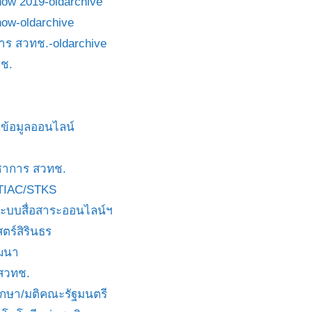
how 2019-oldarchive
how-oldarchive
าร สวทช.-oldarchive
ช.
ข้อมูลออนไลน์
ชาการ สวทช.
TIAC/STKS
ะบบสื่อสาระออนไลน์ฯ
ตร์สิรินธร
ัฒนา
 สวทช.
บกษา/มติคณะรัฐมนตรี