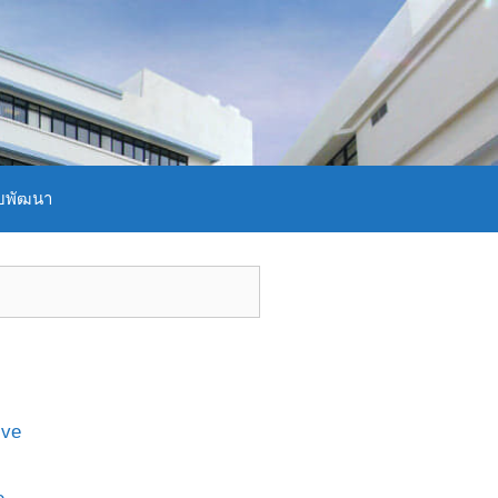
บพัฒนา
ive