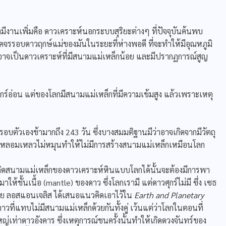
นเพิ่มคือ ดาวเคราะห์นอกระบบสุริยะต่างๆ ที่ปัจจุบันค้นพบ
โคจรรอบดาวฤกษ์แม่ของมันในระยะที่ห่างพอดี ที่จะทำให้มีอุณหภูมิ
 อาจเป็นดาวเคราะห์ที่มีสนามแม่เหล็กน้อย และมีปรากฏการณ์สูญ
่อน แต่ของโลกมีสนามแม่เหล็กที่มีความเข้มสูง แล้วเพราะเหตุ
ัวเองช้ามากถึง 243 วัน ซึ่งบางสมมติฐานมีว่าอาจเกิดจากมีวัตถุ
หลอมเหลวไม่หมุนทำให้ไม่มีการสร้างสนามแม่เหล็กเหมือนโลก
ดสนามแม่เหล็กของดาวเคราะห์หินแบบโลกได้นั้นจะต้องมีการพา
ห้ชั้นเนื้อ (mantle) ของดาว ซึ่งโลกเรามี แต่ดาวศุกร์ไม่มี ซึ่ง เซธ
นีย ลอสแอนเจลิส ได้เสนอแนวคิดเอาไว้ใน
Earth and Planetary
วที่แทบไม่มีสนามแม่เหล็กด้วยกันทั้งคู่ เว้นแต่ว่าโลกในตอนที่
เท่าดาวอังคาร ซึ่งเหตุการณ์ชนครั้งนั้นทำให้เกิดดวงจันทร์ของ