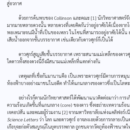
สู่อวกาศ
ด้วยการค้นพบของ Collinson และคณะ [1] นักวิทยาศาสตร์จึงมีงา
มากมายหลายดวงนั้น หลายดวงที่เคยคิดกันว่าอยู่อาศัยได้เนื่องจาก
พอเหมาะจนมีน้ำที่เป็นของเหลว ในโซนที่สามารถอยู่อาศัยได้นั้น
เสียน้ำออกจากชั้นบรรยากาศ เช่นเดียวกับดาวศุกร์ก็เป็นได้
ดาวศุกร์สูญเสียชั้นบรรยากาศ เพราะสนามแม่เหล็กของดาวศุกร์อ
ใดดาวทั้งสองดวงนี้ถึงมีสนามแม่เหล็กที่แตกต่างกัน
เหตุผลที่เชื่อกันมานานคือ เป็นเพราะดาวศุกร์มีคาบการหมุนรอบต
ท้องฟ้าบางอย่างมาชนในอดีต ทำให้แกนกลางของดาวซึ่งเป็นโลหะ
อย่างไรก็ตามนักวิทยาศาสตร์ได้พัฒนาแนวคิดต่อมาว่า การเกิ
ความร้อนเกิดขึ้นที่แกนกลาง (core) ของดาว ซึ่งจะถ่ายเทความร้อนมาใ
เจคอปสัน และคณะผู้ร่วมงาน [2] จากมหาวิทยาลัยแห่งแคลิฟอร์เ
Science Letters
ว่า โลก และดาวศุกร์ อาจลงเอยด้วยการกลายเป็นดา
เกือบจะก่อตัวสมบูรณ์ในยุคบรรพกาล ถูกชนจากวัตถุท้องฟ้าขนาดใหญ่