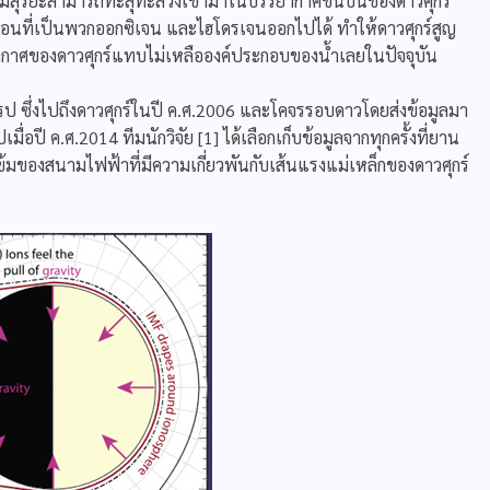
บลมสุริยะสามารถทะลุทะลวงเข้ามาในบรรยากาศชั้นบนของดาวศุกร์
ออนที่เป็นพวกออกซิเจน และไฮโดรเจนออกไปได้ ทำให้ดาวศุกร์สูญ
ยากาศของดาวศุกร์แทบไม่เหลือองค์ประกอบของน้ำเลยในปัจจุบัน
ซึ่งไปถึงดาวศุกร์ในปี ค.ศ.2006 และโคจรรอบดาวโดยส่งข้อมูลมา
่อปี ค.ศ.2014 ทีมนักวิจัย [1] ได้เลือกเก็บข้อมูลจากทุกครั้งที่ยาน
ข้มของสนามไฟฟ้าที่มีความเกี่ยวพันกับเส้นแรงแม่เหล็กของดาวศุกร์