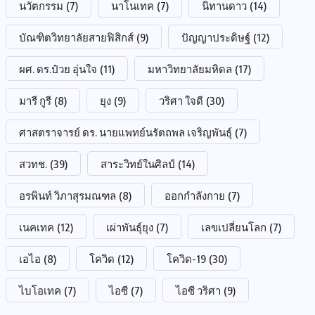
นวัตกรรม
(7)
นาโนเทค
(7)
นิทานดาว
(14)
บัณฑิตวิทยาลัยสายฟิสิกส์
(9)
ปัญญาประดิษฐ์
(12)
ผศ. ดร.ป๋วย อุ่นใจ
(11)
มหาวิทยาลัยมหิดล
(17)
มารี กูรี
(8)
ยุง
(9)
วริศา ใจดี
(30)
ศาสตราจารย์ ดร. นายแพทย์นรัตถพล เจริญพันธุ์
(7)
สวทช.
(39)
สาระวิทย์ในศิลป์
(14)
อรพินท์ วิภาสุรมณฑล
(8)
ออกกำลังกาย
(7)
เนคเทค
(12)
เผ่าพันธุ์ยุง
(7)
เลขเปลี่ยนโลก
(7)
เอไอ
(8)
โควิด
(12)
โควิด-19
(30)
ไบโอเทค
(7)
ไอซี
(7)
ไอซี วริศา
(9)