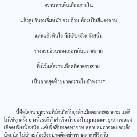
ควานหาเส้นเลือดภายใน
แล้วสูบกินจนอิ่มหนำ อวบอ้วน ท้องเป็นสีแดงฉาน
และแล้วทันใด ก็มีเสียงผัวะ ดังสนั่น
ร่างอวบอ้วนของเธอพลันแตกสลาย
ทิ้งไว้แค่คราบเลือดที่สาดกระจาย
เป็นฉากสุดท้ายฆาตกรรมไม่อำพราง”
นี่คือโศกนาฏกรรมที่มักเกิดกับยุงตัวเมียตะกละตะกลาม แต่ก็
ไม่ใช่ทุกครั้ง บางทีเธอก็ทำสำเร็จ ถ้ามองในมุมเมตตา ยุงสาวขอแค่
เลือดเพียงน้อยนิด เเค่เพื่อสืบทอดทายาท หลายคนอาจจะบอกเล็ก
น้อยนัก ไม่น่าจะต้องถึงขนาดต้องฆ่าพร่าผลาญชีวิตกัน