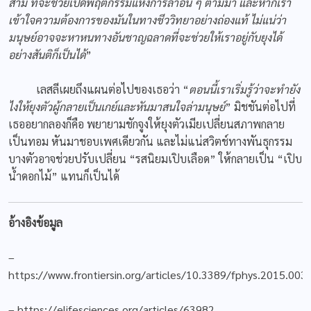
สาม ที่จะช่วยเปิดพฤติกรรมแห่งการล่าอื่น ๆ ตามมา และหากเรา
เข้าใจความต้องการของมันในทางชีววิทยาอย่างถ่องแท้ ไม่แน่ว่า
มนุษย์อาจจะหาหนทางอันชาญฉลาดที่จะช่วยให้เราอยู่กับยุงได้
อย่างสันติก็เป็นได้
”
เลสลีเผยถึงแผนต่อไปของเธอว่า “
ตอนนี้เราเริ่มรู้ว่าจะทำยัง
ไงให้ยุงตัวผู้กลายเป็นเกย์และหันมาสนใจล่ามนุษย์
” มิชชันต่อไปที่
เธออยากลองก็คือ พยายามชักจูงให้ยุงตัวเมียเปลี่ยนสภาพกลาย
เป็นทอม หันมาชอบเพศเดียวกัน และไม่แน่สวิตช์ทางพันธุกรรม
บางตัวอาจช่วยปรับเปลี่ยน “รสนิยมเปิบเลือด” ให้กลายเป็น “เปิบ
น้ำดอกไม้” แทนก็เป็นได้
อ้างอิงข้อมูล
–
https://www.frontiersin.org/articles/10.3389/fphys.2015.0030
–
https://elifesciences.org/articles/63982