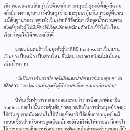
เชิง พอเจอแขนอันกรุ่นไปด้วยกลิ่นกายมนุษย์ ยุงเกย์ทั้งฝูงก็แทบ
คลั่งมิต่างจากยุงสาว เร่งบินกรูเข้ามามะรุมมะตุ้มกันเกาะอยู่ที่แขน
แม้สัณฐานของปากจะยังเป็นปากที่วิวัฒน์มาเพื่อดูดน้ำหวานตาม
สไตล์ยุงตัวผู้ ไม่มีเขี้ยวที่ไว้ดูดเลือดเหมือนตัวเมีย ก็ยังไม่ไปไหน
เรียกว่าดูดไม่ได้ ขอดมก็ยังดี
และแน่นอนถ้าเป็นยุงตัวผู้ปกติที่มี fruitless มาเป็นแขน
เป็นขา เป็นหน้า เป็นส่วนไหน ก็ไม่สน เพราะรสนิยมไม่เน้นคน
เน้นน้ำหวาน
“
นี่เป็นการค้นพบที่คาดไม่ถึงและน่าอัศจรรย์แบบสุด ๆ
”
เล
สลีกล่าว
“เราไม่เคยเห็นยุงตัวผู้พิศวาสกลิ่นกายมนุษย์มาก่อน
”
นิพันเริ่มทำการทดลองต่อและพบว่า การน็อกเอาต์เอายีน
fruitless ออกไปนั้น กระตุ้นสัญชาตญาณดิบในการล่ามนุษย์ของยุง
ได้จริง ๆ พวกมันจะทนไม่ได้ที่จะเข้าหาถ้าได้กลิ่นกายมนุษย์ แม้
ระบบเขี้ยวสำหรับเจาะดูดเลือดนั้นจะยังไม่มี ต่อให้เกาะแต่ก็เจาะไม่
ได้ ระบบตรวจจับความร้อนและการติดตามไออุ่นของร่างกายคนก็ยัง