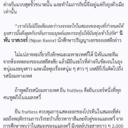
ต่างกันแบบสุดขั้วขนาดนั้น และทำไมภารกิจนี้จึงอยู่แค่กับยุงตัวเมีย
เท่านั้น
“
เรายังไม่มีไอเดียเลยว่าวงจรอะไรในสมองของยุงที่กำหนดให้
ยุงสาวนั้นดึงดูดกับกลิ่นกายมนุษย์และกระตุ้นให้มันพุ่งเข้าไปกัด
”
นิ
พัน บาสเรอร์
(Nipun Basrur) นักศึกษาปริญญาเอกของเลสลีกล่าว
ไม่แน่อาจจะเกี่ยวกับลักษณะเฉพาะเพศก็ได้ นิพันและทีม
จากห้องทดลองของเลสลีสงสัย แล้วมียีนอะไรที่ต่างกันชัดเจนในยุง
หนุ่มและยุงสาว และเมื่อคุยเรื่องหนุ่ม ๆ สาว ๆ เลสลีก็เริ่มคิดไปถึง
รสนิยมทางเพศ
ถ้าพูดถึงรสนิยมทางเพศ ยีน fruitless คือยีนเบอร์หนึ่งที่ทุก
คนพูดถึงในแมลงหวี่
ยีน fruitless ควบคุมการแสดงออกของโปรตีนในสมองที่ส่ง
ผลถึงพฤติกรรมการเริงระบำเกี้ยวพาราสีและจับคู่ของแมลงหวี่ จาก
การศึกษาพบว่าในสมองของแมลงหวี่ มีเซลล์ประสาทราว ๆ 2,000