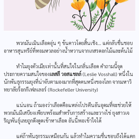
พวกมันเมินเลือดอุ่น ๆ ข้นคาวโดยสิ้นเชิง… แต่กลับชื่นชอบ
อาหารสุนทรีย์ที่หอมหวลอย่างน้ำหวานจากเกสรดอกไม้และต้นไม้
ทำไมยุงตัวเมียเท่านั้นที่สนใจในกลิ่นเลือด คำถามนี้จุด
ประกายความสนใจของ
เลสลี วอสแชลล์
(Leslie Vosshall) หนึ่งใน
นักพันธุกรรมยุงที่น่าจับตามองมากที่สุดคนหนึ่งของโลก จากมหาวิ
ทยาลัยร็อกกีเฟลเลอร์ (Rockefeller University)
แน่นอน ถ้ามองว่าเลือดคือแหล่งโปรตีนอันอุดมที่จะช่วยให้
พวกมันมีเสบียงเพียบพร้อมสำหรับการสร้างและวางไข่ ยุงสาวเจ
ริญพันธ์ุเลยถูกดึงดูดเข้าหาเลือด อันนี้พอเข้าใจได้
แต่ถ้าพันธุกรรมเหมือนกัน แล้วทำไมความชื่นชอบถึงได้แตก