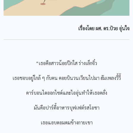
เรื่องโดย ผศ. ดร.ป๋วย อุ่นใจ
“เธอคือสาวน้อยปีกใส ร่างเล็กจิ๋ว
เธอชอบอยู่ใกล้ ๆ กับคน คอยบินวนเวียนไปมา ฮัมเพลงวี้วี้
คาร์บอนไดออกไซด์และไออุ่นทำให้เธอคลั่ง
มันคือปาร์ตี้อาหารบุฟเฟต์รสโอชา
เธอแอบดอมดมข้างกายเขา