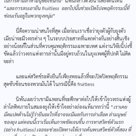
ในการตามล่าหามนุษย์เช่นกัน
” นิพันกล่าวด้วยน้ำเสียงตื่นเต้น
“
และการลบเอายีน
fruitless ออกไปนั้นช่วยเปิดโปงพฤติกรรมนี้ที่
ซ่อนเร้นอยู่ในพวกยุงหนุ่ม
”
นี่คือความน่าสนใจที่สุด เมื่อก่อนเราเชื่อว่ายุงตัวผู้กับยุงตัว
เมียน่าจะมีวงจรต่าง ๆ ในระบบประสาทที่แตกต่างกันอย่างสิ้นเชิง
อย่างน้อยก็ในส่วนที่ควบคุมพฤติกรรมเฉพาะเพศ แต่งานวิจัยนี้บ่งชี้
ชัดแล้วว่าวงจรแห่งการล่านั้นมีอยู่ครบถ้วนในยุงเพศผู้ที่ปกติ ไม่คิด
จะล่า
และแค่สวิตช์ระดับยีนก็เพียงพอแล้วที่จะเปิดปิดพฤติกรรม
สุดซับซ้อนของพวกมันได้ ในกรณีนี้คือ fruitless
นิพันเผยว่าเขามีแพลนที่จะศึกษาต่อไปให้เข้าใจวงจรแห่งผู้
ล่าโลหิตภายในสมองยุงให้เข้าใจอย่างถ่องแท้มากกว่านี้ “
เราเคย
มืดแปดด้านไม่รู้ว่ายีนอะไรที่อาจจะมีผลกับการล่าเลือด ล่ามนุษย์
ของยุง แต่ตอนนี้เราเริ่มเห็นภาพชัดเจนขึ้น การหาสวิตช์ตัวแรก
(อย่าง
fruitless) เจอจะช่วยเปิดทางให้เราถค้นพบสวิตช์ตัวที่สอง ที่