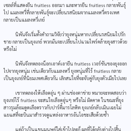
เซลล์ที่แสดงยีน fruitless ออกมา และหากยีน fruitless กลายพันธุ์
ไป แมลงหวี่ที่กลายพันธุ์จะเปลี่ยนรสนิยมจากแมลงหวี่ตรงเพศ
กลายเป็นแมลงหวี่เกย์
นิพันจึงเริ่มตั้งคำถามวิจัยว่ายุงหนุ่มหากเปลี่ยนรสนิยมไปรัก
ชาย กลายเป็นยุงเกย์ พวกมันจะเปลี่ยนไปแวมไพร์คล้ายยุงสาวด้วย
หรือไม่
นิพันจึงทดลองน็อกเอาต์เอายีน fruitless เวอร์ชันของยุงออก
ไปจากยุงหนุ่ม เช่นเดียวกับแมลงหวี่ ยุงหนุ่มที่ไร้ fruitless กลาย
เป็นยุงเกย์ที่นิยมเพศเดียวกัน เลิกสนใจที่จะจับคู่กับยุงตัวเมียไปเลย
เขาทดลองให้เลือดอุ่น ๆ ผ่านช่องตาข่าย หมายจะทดสอบว่า
ยุงเกย์ไร้ fruitless จะสนใจเลือดอุ่นๆ หรือไม่ ผิดคาด ในขณะที่ยุง
สาวรุมล้อมดูดเลือดราวกับปาร์ตี้มารโลหิต ยุงเกย์กลับเมินเฉยไม่
แยแสที่จะบินมาสำรวจดูแหล่งอาหารอันโอชะเสียด้วยซ้ำ
แต่ถ้าเป็นแขนมนุษย์ใส่เข้าไปละก็ ผลที่ได้กลับต่างไปสิ้น