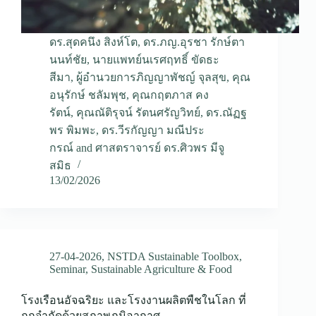
ดร.สุดคนึง สิงห์โต
,
ดร.ภญ.อุรชา รักษ์ตา
นนท์ชัย
,
นายแพทย์นเรศฤทธิ์ ขัดธะ
สีมา
,
ผู้อำนวยการภิญญาพัชญ์ จุลสุข
,
คุณ
อนุรักษ์ ชลัมพุช
,
คุณกฤตภาส คง
รัตน์
,
คุณณัติรุจน์ รัตนศรัญวิทย์
,
ดร.ณัฏฐ
พร พิมพะ
,
ดร.วีรกัญญา มณีประ
กรณ์
and
ศาสตราจารย์ ดร.ศิวพร มีจู
สมิธ
13/02/2026
27-04-2026
,
NSTDA Sustainable Toolbox
,
Seminar
,
Sustainable Agriculture & Food
โรงเรือนอัจฉริยะ และโรงงานผลิตพืชในโลก ที่
ถูกจำกัดด้วยสภาพภูมิอากาศ