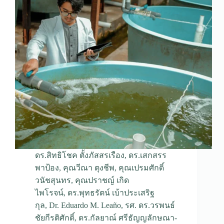
ดร.สิทธิโชค ตั้งภัสสรเรือง
,
ดร.เสกสรร
พาป้อง
,
คุณวีณา ตุงชีพ
,
คุณเปรมศักดิ์
วนัชสุนทร
,
คุณปราชญ์ เกิด
ไพโรจน์
,
ดร.พุทธรัตน์ เบ้าประเสริฐ
กุล
,
Dr. Eduardo M. Leaño
,
รศ. ดร.วรพนธ์
ชัยกีรติศักดิ์
,
ดร.กัลยาณ์ ศรีธัญญลักษณา-