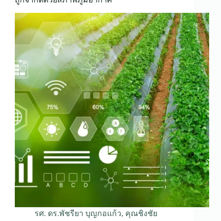
รศ. ดร.พัชรียา บุญกอแก้ว
,
คุณชิงชัย