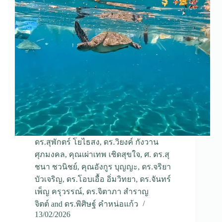
ดร.สุพักตร์ โยไธสง
,
ดร.วิยงค์ กังวาน
ศุภมงคล
,
คุณเผ่าเทพ เชิดสุขใจ
,
ศ. ดร.สุ
ชนา ชวนิชย์
,
คุณอังกูร บุญญะ
,
ดร.จริยา
บัวเจริญ
,
ดร.โอบเอื้อ อิ่มวิทยา
,
ดร.จันทร์
เพ็ญ ครุวรรณ์
,
ดร.จิตาภา สำราญ
จิตต์
and
ดร.พิศิษฐ์ คำหน่อแก้ว
13/02/2026