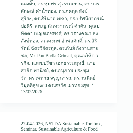
แดงติ๊บ
,
ดร.ชุมพร สุวรรณยาน
,
ดร.บวร
ลักษณ์ คำน้ำทอง
,
ดร.ภคกุล สังข์
สุริยะ
,
ดร.สิรินาถ เตชา
,
ดร.ปรัศนียาภรณ์
ปอศิริ
,
สพ.ญ.นันทราภรณ์ คำตัน
,
คุณป
ทิตตา เบญจเดชพงศ์
,
ดร.วรางคณา สง
สังข์ทอง
,
คุณคงภพ อำพลศักดิ์
,
ดร.สิริ
รัตน์ ฉัตรวิจิตรกุล
,
ดร.กันย์ กังวานสาย
ชล
,
Mr. Pau Badia Grimalt
,
คุณอภิชิต ว
รกิจ
,
น.สพ.ปรีชา เอกธรรมสุทธิ์
,
นาย
สาธิต พานิชย์
,
ดร.อนุภาพ ประชุม
วัด
,
ดร.เพทาย จรูญนารถ
,
ดร.วนนิตย์
วิมุตติสุข
and
ดร.สรวิศ เผ่าทองศุข
13/02/2026
27-04-2026
,
NSTDA Sustainable Toolbox
,
Seminar
,
Sustainable Agriculture & Food