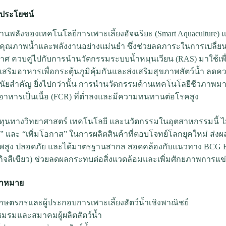
้ประโยชน์
นพลังของเทคโนโลยีการเพาะเลี้ยงอัจฉริยะ (Smart Aquaculture) แล
คุณภาพน้ำและพลังงานอย่างแม่นยำ ซึ่งช่วยลดภาระในการเปลี่ย
าศ ควบคู่ไปกับการนำนวัตกรรมระบบน้ำหมุนเวียน (RAS) มาใช้เ
เสริมอาหารเพื่อกระตุ้นภูมิคุ้มกันและส่งเสริมสุขภาพสัตว์น้ำ ลด
ีนัยสำคัญ ยิ่งไปกว่านั้น การนำนวัตกรรมด้านเทคโนโลยีชีวภาพมาค
นอาหารเป็นเนื้อ (FCR) ที่ต่ำลงและมีความทนทานต่อโรคสูง
ุนทางวิทยาศาสตร์ เทคโนโลยี และนวัตกรรมในอุตสาหกรรมนี้ ไม่
ย” และ “เพิ่มโอกาส” ในการผลิตสินค้าที่ตอบโจทย์โลกยุคใหม่ ส่ง
พสูง ปลอดภัย และได้มาตรฐานสากล สอดคล้องกับแนวทาง BCG Ec
ิจสีเขียว) ช่วยลดผลกระทบต่อสิ่งแวดล้อมและเพิ่มศักยภาพการแ
ป้าหมาย
กษตรกรและผู้ประกอบการเพาะเลี้ยงสัตว์น้ำเชิงพาณิชย์
มรมและสมาคมผู้ผลิตสัตว์น้ำ