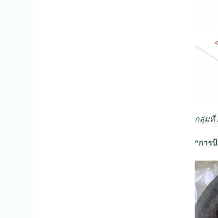
กลุ่มที่
“การป