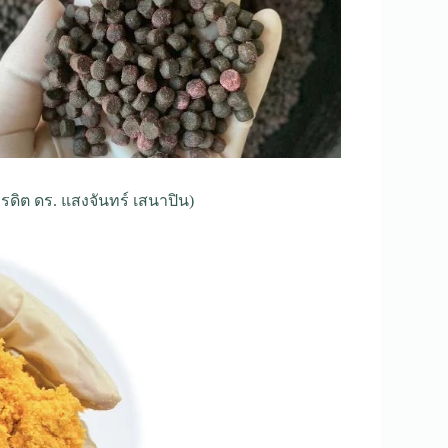
ครดิต ดร. แสงจันทร์ เสนาปิน)