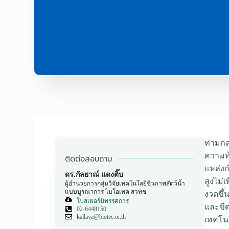
ท่ามกล
ความท้
ติดต่อสอบถาม
แหล่งก
ดร.กัลยาณ์ แดงติ๊บ
สูงไม่
ผู้อำนวยการกลุ่มวิจัยเทคโนโลยีชีวภาพสัตว์น้ำ
แบบบูรณาการ ไบโอเทค สวทช.
งวดขึ้
โปสเตอร์นิทรรศการ
และขี
02-6448150
kallaya@biotec.or.th
เทคโนโ