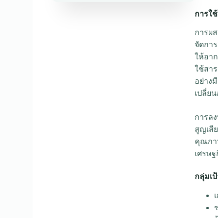
การใช
การผสา
จัดการ
ให้อาก
ใช้สาร
อย่างม
เปลี่ย
การลงท
สูญเสี
คุณภา
เศรษฐก
กลุ่มเ
เ
ช