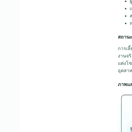
ผ
ห
สถานะป
การเลี
งานจริ
แต่งโซ
อุตสาห
ภาพและ