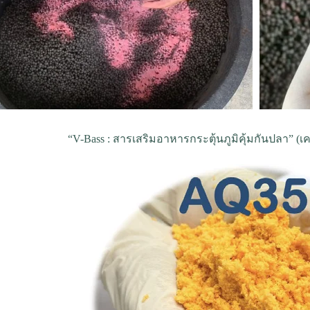
“V-Bass : สารเสริมอาหารกระตุ้นภูมิคุ้มกันปลา” (เ