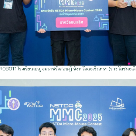
ROBOT1 โรงเรียนเบญจมราชรังสฤษฎิ์ จังหวัดฉะเชิงเทรา (รางวัลชนะเลิศ