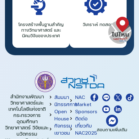
โครงสร้างพื้นฐานสำคัญ
วิเคราะห์ ทดสอบ
ทางวิทยาศาสตร์ และ
นิคมวิจัยของประเทศ
สำนักงานพัฒนา
สัมมนา
NAC
วิทยาศาสตร์และ
นิทรรศการ
Market
เทคโนโลยีแห่งชาติ​
Open
Sponsors
กระทรวงการ
House
ติดต่อ
อุดมศึกษา
กิจกรรม
เกี่ยวกับ
วิทยาศาสตร์ วิจัยและ
สอบถามเพิ่มเติม
เยาวชน
NAC2025
นวัตกรรม