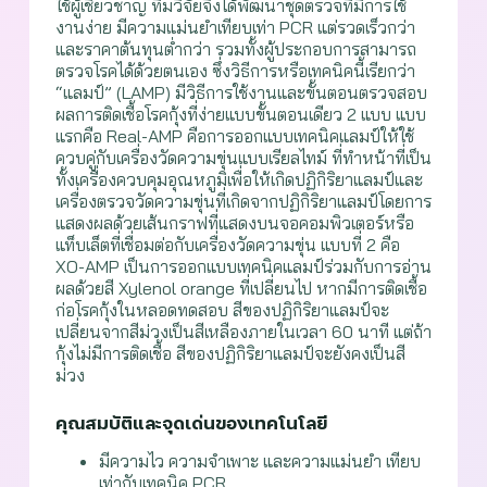
ใช้ผู้เชี่ยวชาญ ทีมวิจัยจึงได้พัฒนาชุดตรวจที่มีการใช้
งานง่าย มีความแม่นยำเทียบเท่า PCR แต่รวดเร็วกว่า
และราคาต้นทุนต่ำกว่า รวมทั้งผู้ประกอบการสามารถ
ตรวจโรคได้ด้วยตนเอง ซึ่งวิธีการหรือเทคนิคนี้เรียกว่า
“แลมป์” (LAMP) มีวิธีการใช้งานและขั้นตอนตรวจสอบ
ผลการติดเชื้อโรคกุ้งที่ง่ายแบบขั้นตอนเดียว 2 แบบ แบบ
แรกคือ Real-AMP คือการออกแบบเทคนิคแลมป์ให้ใช้
ควบคู่กับเครื่องวัดความขุ่นแบบเรียลไทม์ ที่ทำหน้าที่เป็น
ทั้งเครื่องควบคุมอุณหภูมิเพื่อให้เกิดปฏิกิริยาแลมป์และ
เครื่องตรวจวัดความขุ่นที่เกิดจากปฏิกิริยาแลมป์โดยการ
แสดงผลด้วยเส้นกราฟที่แสดงบนจอคอมพิวเตอร์หรือ
แท็บเล็ตที่เชื่อมต่อกับเครื่องวัดความขุ่น แบบที่ 2 คือ
XO-AMP เป็นการออกแบบเทคนิคแลมป์ร่วมกับการอ่าน
ผลด้วยสี Xylenol orange ที่เปลี่ยนไป หากมีการติดเชื้อ
ก่อโรคกุ้งในหลอดทดสอบ สีของปฏิกิริยาแลมป์จะ
เปลี่ยนจากสีม่วงเป็นสีเหลืองภายในเวลา 60 นาที แต่ถ้า
กุ้งไม่มีการติดเชื้อ สีของปฏิกิริยาแลมป์จะยังคงเป็นสี
ม่วง
คุณสมบัติและจุดเด่นของเทคโนโลยี
มีความไว ความจำเพาะ และความแม่นยำ เทียบ
เท่ากับเทคนิค PCR