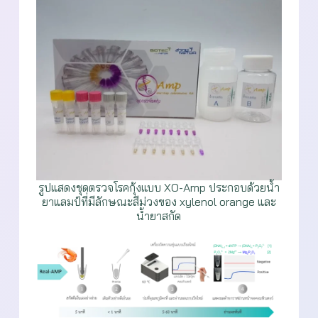
รูปแสดงชุดตรวจโรคกุ้งแบบ XO-Amp ประกอบด้วยน้ำ
ยาแลมป์ที่มีลักษณะสีม่วงของ xylenol orange และ
น้ำยาสกัด