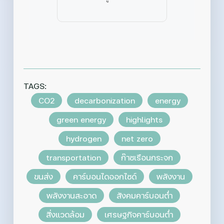
TAGS:
CO2
decarbonization
energy
green energy
highlights
hydrogen
net zero
transportation
ก๊าซเรือนกระจก
ขนส่ง
คาร์บอนไดออกไซด์
พลังงาน
พลังงานสะอาด
สังคมคาร์บอนต่ำ
สิ่งแวดล้อม
เศรษฐกิจคาร์บอนต่ำ