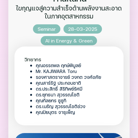
ไขกุญแจสู่ความสำเร็จด้านพลังงานสะอาด
ในภาคอุตสาหกรรม
Seminar
28-03-2025
AI in Energy & Green
วิทยากร
คุณอรรถพล ฤกษ์พิบูลย์
Mr. KAJIWARA Toru
รองศาสตราจารย์ วงกต วงศ์อภัย
คุณสาร์รัฐ ประกอบชาติ
ดร.ประสิทธิ์ สิริทิพย์รัศมี
ดร.ยุทธนา สุวรรณโชติ
คุณกัลยกร ซูซูกิ
ดร.เนรัญ สุวรรณโชติช่วง
คุณปิยบุตร จารุเพ็ญ