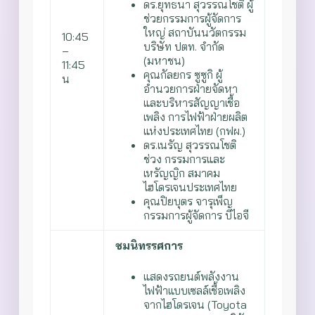
ดร.ยุทธนา สุวรรณโชติ ผู้
ช่วยกรรมการผู้จัดการ
ใหญ่ สถาบันนวัตกรรม
10:45
บริษัท ปตท. จำกัด
–
(มหาชน)
11:45
คุณกัลยกร ซูซูกิ ผู้
น
อำนวยการฝ่ายจัดหา
และบริหารสัญญาเชื้อ
เพลิง การไฟฟ้าฝ่ายผลิต
แห่งประเทศไทย (กฟผ.)
ดร.เนรัญ สุวรรณโชติ
ช่วง กรรมการและ
เหรัญญิก สมาคม
ไฮโดรเจนประเทศไทย
คุณปิยบุตร จารุเพ็ญ
กรรมการผู้จัดการ บีไอจี
ชมนิทรรศการ
แสดงรถยนต์พลังงาน
ไฟฟ้าแบบเซลล์เชื้อเพลิง
จากไฮโดรเจน (Toyota