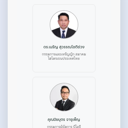
ดร.เนรัญ สุวรรณโชติช่วง
กรรมการและเหรัญญิก สมาคม
ไฮโดรเจนประเทศไทย
คุณปิยบุตร จารุเพ็ญ
กรรมการผู้จัดการ บีไอจี