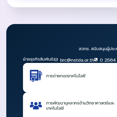
สวทช. สนับสนุนผู้ประ
ฝ่ายธุรกิจสัมพันธ์:
brc@nstda.or.th
0 2564
การถ่ายทอดเทคโนโลยี
การพัฒนาบุคลากรด้านวิทยาศาสตร์และ
เทคโนโลยี