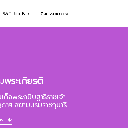
S&T Job Fair
กิจกรรมเยาวชน
มพระเกียรติ
เด็จพระกนิษฐาธิราชเจ้า
ุดาฯ สยามบรมราชกุมารี
าร