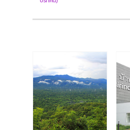
ปริทัศน์)