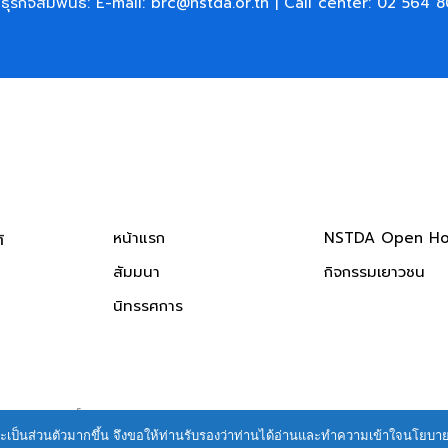
ธุรกิจสัมพันธ์: E-mail:
brc@nstda.or.th
| Call center:
02 564 8
หน้าแรก
NSTDA Open H
​
สัมมนา
กิจกรรมเยาวชน
นิทรรศการ
ติสงวนสิทธิ์ทุกประการ
ื่นและเป็นส่วนตัวมากขึ้น จึงขอให้ท่านรับรองว่าท่านได้อ่านและทำความเข้าใจนโยบ
คุ้มครองข้อมูลส่วนบุคคล