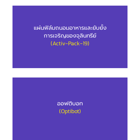
แผ่นฟิล์มถนอมอาหารและยับยั้ง
การเจริญของจุลินทรีย์
(Activ-Pack-19)
ออฟติบอท
(Optibot)