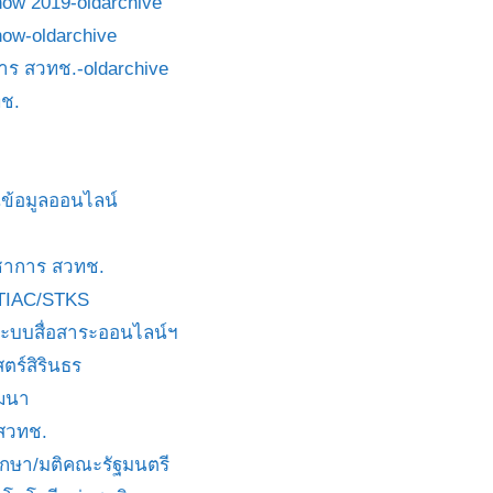
how 2019-oldarchive
how-oldarchive
าร สวทช.-oldarchive
ช.
ข้อมูลออนไลน์
ชาการ สวทช.
TIAC/STKS
ะบบสื่อสาระออนไลน์ฯ
ตร์สิรินธร
ัฒนา
 สวทช.
บกษา/มติคณะรัฐมนตรี