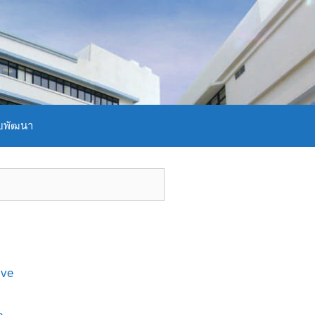
บพัฒนา
ive