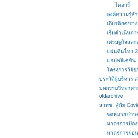
ไดอารี่
องค์ความรู้
เกียรติยศ/ราง
เริ่มดำเนินกา
เศรษฐกิจและ
แผ่นดินไหว 
แอปพลิเคชัน
โครงการวิจั
ประวัติผู้บริหาร
มหกรรมวิทยาศาส
oldarchive
สวทช. สู้ภัย Cov
จดหมายข่าวค
มาตรการป้อง
มาตรการผ่อ