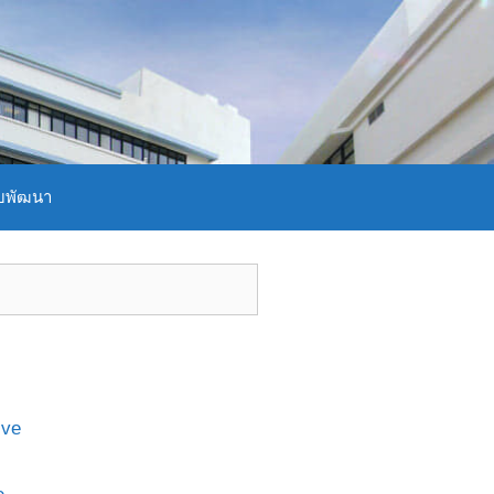
บพัฒนา
ive