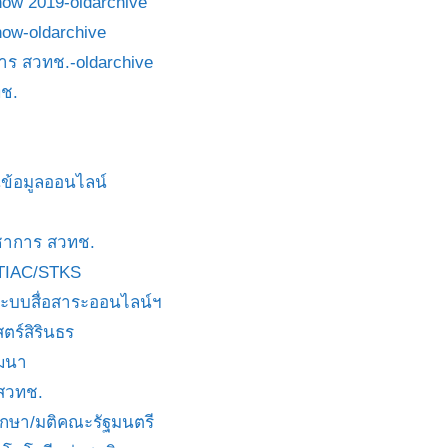
how 2019-oldarchive
how-oldarchive
าร สวทช.-oldarchive
ช.
ข้อมูลออนไลน์
ชาการ สวทช.
TIAC/STKS
ะบบสื่อสาระออนไลน์ฯ
ตร์สิรินธร
ัฒนา
 สวทช.
บกษา/มติคณะรัฐมนตรี