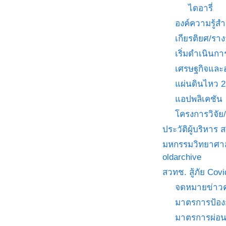
ไดอารี่
องค์ความรู้
เกียรติยศ/ราง
เริ่มดำเนินกา
เศรษฐกิจและ
แผ่นดินไหว 
แอปพลิเคชัน
โครงการวิจั
ประวัติผู้บริหาร
มหกรรมวิทยาศาส
oldarchive
สวทช. สู้ภัย Cov
จดหมายข่าวค
มาตรการป้อง
มาตรการผ่อ