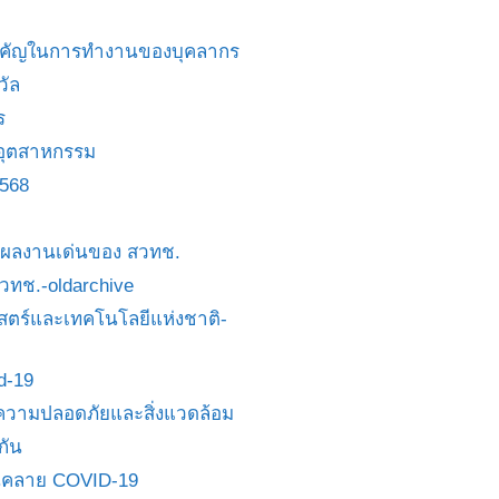
สำคัญในการทำงานของบุคลากร
วัล
ร
อุตสาหกรรม
2568
ย/ผลงานเด่นของ สวทช.
 สวทช.-oldarchive
ตร์และเทคโนโลยีแห่งชาติ-
id-19
วามปลอดภัยและสิ่งแวดล้อม
กัน
นคลาย COVID-19