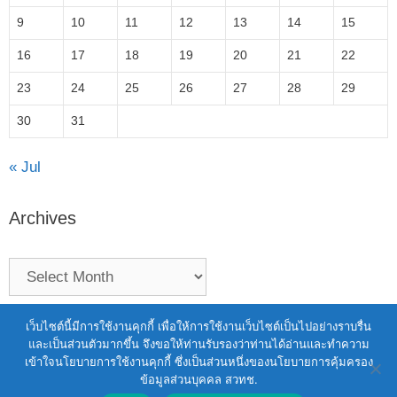
9
10
11
12
13
14
15
16
17
18
19
20
21
22
23
24
25
26
27
28
29
30
31
« Jul
Archives
Terms of Service
|
Personal Data Protection Policy
เว็บไซต์นี้มีการใช้งานคุกกี้ เพื่อให้การใช้งานเว็บไซต์เป็นไปอย่างราบรื่น
และเป็นส่วนตัวมากขึ้น จึงขอให้ท่านรับรองว่าท่านได้อ่านและทำความ
2021 สำนักงานพัฒนาวิทยาศาสตร์และ
เข้าใจนโยบายการใช้งานคุกกี้ ซึ่งเป็นส่วนหนึ่งของนโยบายการคุ้มครอง
เทคโนโลยีแห่งชาติ (สวทช.)
ข้อมูลส่วนบุคคล สวทช.
111 อุทยานวิทยาศาสตร์ประเทศไทย ถนนพหลโยธิน ตำบล