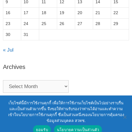
9
10
11
12
13
14
15
16
17
18
19
20
21
22
23
24
25
26
27
28
29
30
31
« Jul
Archives
Terms of Service
|
Personal Data Protection Policy
เว็บไซต์นี้มีการใช้งานคุกกี้ เพื่อให้การใช้งานเว็บไซต์เป็นไปอย่างราบรื่น
และเป็นส่วนตัวมากขึ้น จึงขอให้ท่านรับรองว่าท่านได้อ่านและทำความ
2021 สำนักงานพัฒนาวิทยาศาสตร์และ
เข้าใจนโยบายการใช้งานคุกกี้ ซึ่งเป็นส่วนหนึ่งของนโยบายการคุ้มครอง
เทคโนโลยีแห่งชาติ (สวทช.)
ข้อมูลส่วนบุคคล สวทช.
111 อุทยานวิทยาศาสตร์ประเทศไทย ถนนพหลโยธิน ตำบล
ยอมรับ
นโยบายความเป็นส่วนตัว
คลองหนึ่ง อำเภอคลองหลวง จังหวัดปทุมธานี 12120