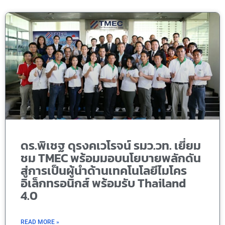
ดร.พิเชฐ ดุรงคเวโรจน์ รมว.วท. เยี่ยม
ชม TMEC พร้อมมอบนโยบายพลักดัน
สู่การเป็นผู้นำด้านเทคโนโลยีไมโคร
อิเล็กทรอนิกส์ พร้อมรับ Thailand
4.0
READ MORE »