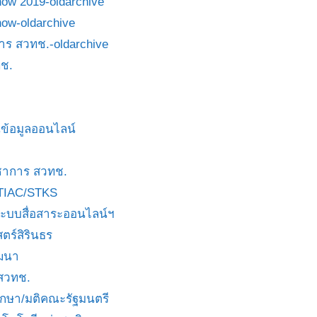
how 2019-oldarchive
how-oldarchive
าร สวทช.-oldarchive
ช.
ข้อมูลออนไลน์
ชาการ สวทช.
TIAC/STKS
ะบบสื่อสาระออนไลน์ฯ
ตร์สิรินธร
ัฒนา
 สวทช.
บกษา/มติคณะรัฐมนตรี