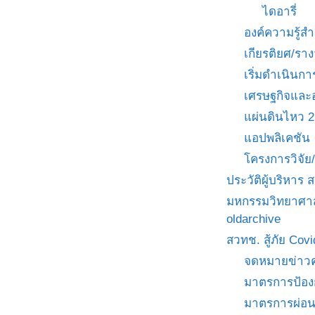
ไดอารี่
องค์ความรู้
เกียรติยศ/ราง
เริ่มดำเนินกา
เศรษฐกิจและ
แผ่นดินไหว 
แอปพลิเคชัน
โครงการวิจั
ประวัติผู้บริหาร
มหกรรมวิทยาศาส
oldarchive
สวทช. สู้ภัย Cov
จดหมายข่าวค
มาตรการป้อง
มาตรการผ่อ