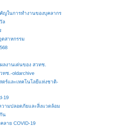
สำคัญในการทำงานของบุคลากร
วัล
ร
อุตสาหกรรม
2568
ย/ผลงานเด่นของ สวทช.
 สวทช.-oldarchive
ตร์และเทคโนโลยีแห่งชาติ-
id-19
วามปลอดภัยและสิ่งแวดล้อม
กัน
นคลาย COVID-19