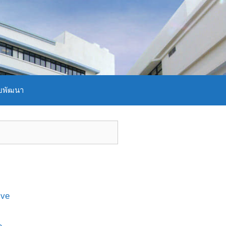
บพัฒนา
ive