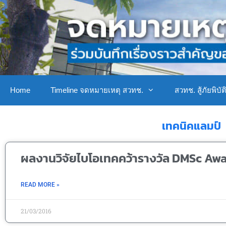
Home
Timeline จดหมายเหตุ สวทช.
สวทช. สู้ภัยพิบัต
เทคนิคแลมป์
ผลงานวิจัยไบโอเทคคว้ารางวัล DMSc Aw
READ MORE »
21/03/2016