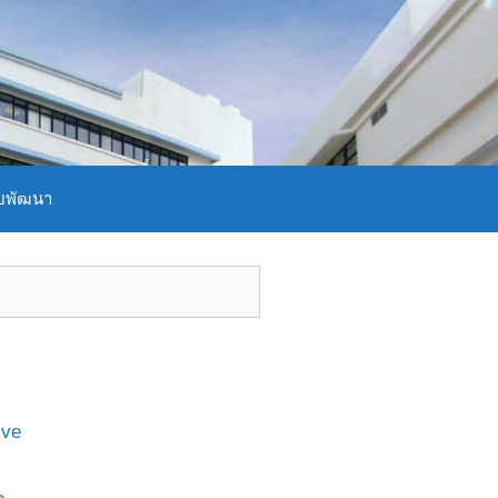
บพัฒนา
ive