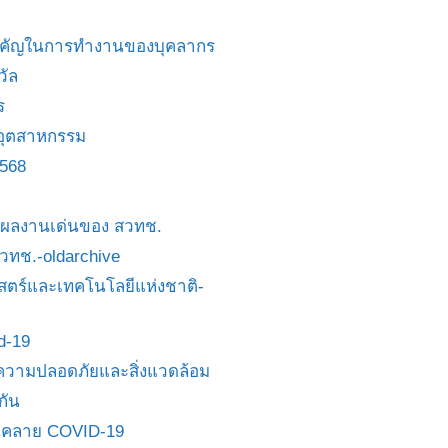
สำคัญในการทำงานของบุคลากร
วัล
ร
อุตสาหกรรม
2568
ย/ผลงานเด่นของ สวทช.
 สวทช.-oldarchive
ตร์และเทคโนโลยีแห่งชาติ-
id-19
วามปลอดภัยและสิ่งแวดล้อม
กัน
นคลาย COVID-19