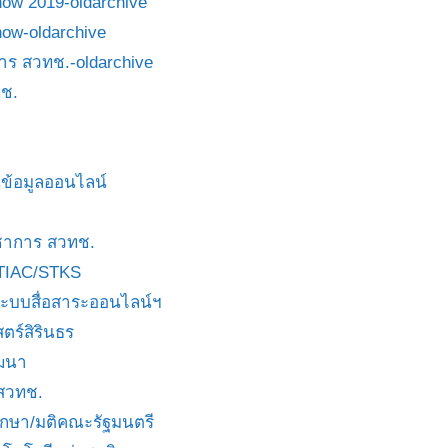
how 2019-oldarchive
how-oldarchive
าร สวทช.-oldarchive
ช.
ข้อมูลออนไลน์
ชาการ สวทช.
TIAC/STKS
ะบบสื่อสาระออนไลน์ฯ
ตร์สิรินธร
ัฒนา
 สวทช.
บกษา/มติคณะรัฐมนตรี