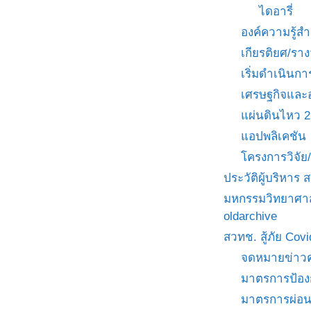
ไดอารี่
องค์ความรู้
เกียรติยศ/ราง
เริ่มดำเนินกา
เศรษฐกิจและ
แผ่นดินไหว 
แอปพลิเคชัน
โครงการวิจั
ประวัติผู้บริหาร
มหกรรมวิทยาศาส
oldarchive
สวทช. สู้ภัย Cov
จดหมายข่าวค
มาตรการป้อง
มาตรการผ่อ